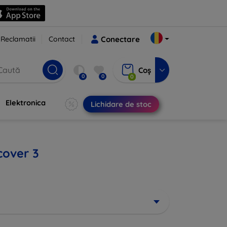
Reclamatii
Contact
Conectare
Coș
0
0
0
Elektronica
Lichidare de stoc
cover 3