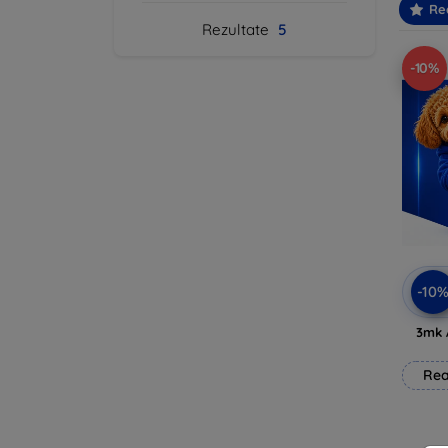
Re
Rezultate
5
-10%
-10
3mk 
Rea