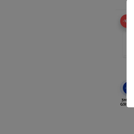
-10%
-10
3MK F
G388F X