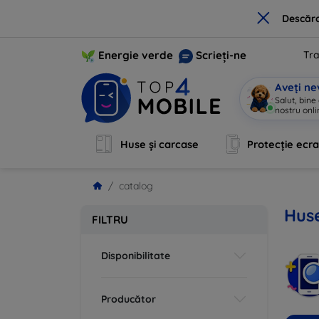
×
Descărc
Energie verde
Scrieți-ne
Tra
Aveți ne
Salut, bine
nostru onli
Huse și carcase
Protecție ecr
catalog
Huse
FILTRU
Disponibilitate
Producător