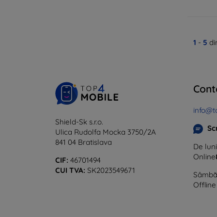
1
-
5
di
Cont
info@t
Shield-Sk s.r.o.
Sc
Ulica Rudolfa Mocka 3750/2A
841 04 Bratislava
De luni
Online
CIF:
46701494
CUI TVA:
SK2023549671
Sâmbăt
Offline