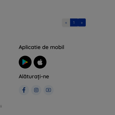
«
1
»
Aplicatie de mobil
Alăturați-ne
ii