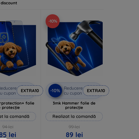
 discount
-10%
Reducere
Reducere
-10%
EXTRA10
EXTRA10
u cupon
cu cupon
rprotection+ folie
3mk Hammer folie de
 protecție
protecție
at la comandă
Realizat la comandă
94 lei
99 lei
85 lei
89 lei