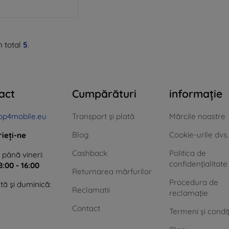
n total
5
.
act
Cumpărături
informație
op4mobile.eu
Transport și plată
Mărcile noastre
Blog
Cookie-urile dvs.
rieți-ne
Cashback
Politica de
 până vineri:
confidențialitate
8:00 - 16:00
Returnarea mărfurilor
Procedura de
ă și duminică:
Reclamatii
reclamație
Contact
Termeni și condiț