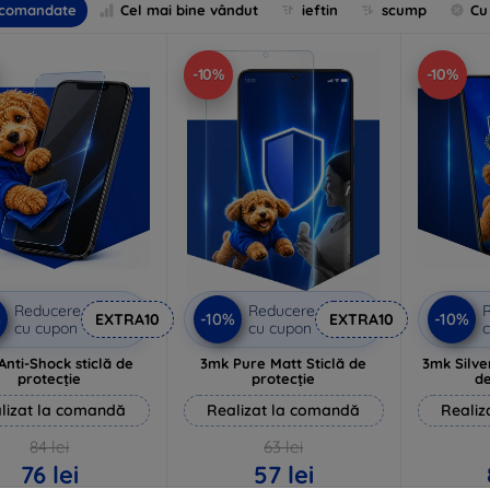
comandate
Cel mai bine vândut
ieftin
scump
Cu
-10%
-10%
Reducere
Reducere
%
-10%
-10%
EXTRA10
EXTRA10
cu cupon
cu cupon
c
Anti-Shock sticlă de
3mk Pure Matt Sticlă de
3mk Silve
protecție
protecție
de
lizat la comandă
Realizat la comandă
Realiz
84 lei
63 lei
76 lei
57 lei