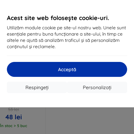
În stoc > 5 buc
În stoc > 5 buc
În 
Acest site web folosește cookie-uri.
Utilizăm module cookie pe site-ul nostru web. Unele sunt
esențiale pentru buna funcționare a site-ului, în timp ce
altele ne ajută să analizăm traficul și să personalizăm
conținutul și reclamele.
Acceptă
Reducere
Respingeți
Personalizați
%
EXTRA10
cu cupon
lexibleGlass Samsung
cover 3 sticlă hibridă
53 lei
48 lei
În stoc > 5 buc