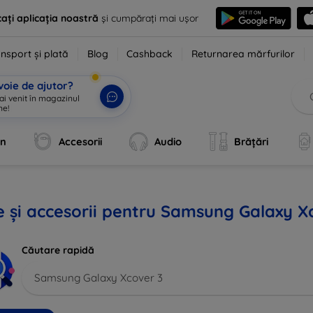
ați aplicația noastră
și cumpărați mai ușor
nsport și plată
Blog
Cashback
Returnarea mărfurilor
voie de ajutor?
 ai venit în magazinul
ne!
|
an
Accesorii
Audio
Brățări
 și accesorii pentru Samsung Galaxy X
Căutare rapidă
Samsung Galaxy Xcover 3