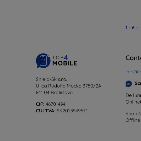
1
-
6
di
Cont
info@t
Shield-Sk s.r.o.
Sc
Ulica Rudolfa Mocka 3750/2A
841 04 Bratislava
De luni
Online
CIF:
46701494
CUI TVA:
SK2023549671
Sâmbăt
Offline