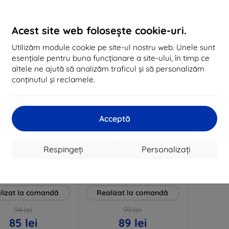
În stoc 3 buc
În stoc > 5 buc
În 
Acest site web folosește cookie-uri.
-10%
Utilizăm module cookie pe site-ul nostru web. Unele sunt
esențiale pentru buna funcționare a site-ului, în timp ce
altele ne ajută să analizăm traficul și să personalizăm
conținutul și reclamele.
Acceptă
Reducere
Reducere
Respingeți
Personalizați
%
-10%
EXTRA10
EXTRA10
cu cupon
cu cupon
lverprotection+ folie
3mk Hammer folie de
de protecție
protecție
lizat la comandă
Realizat la comandă
94 lei
99 lei
85 lei
89 lei