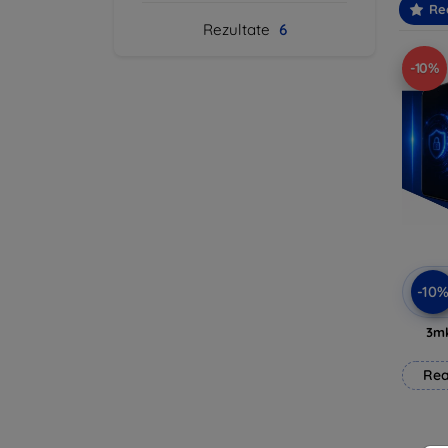
Re
Rezultate
6
-10%
-10
3mk
Rea