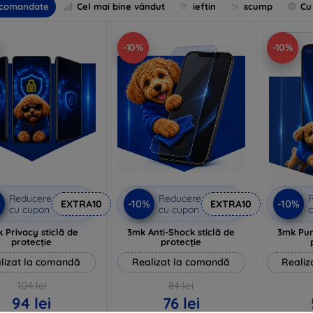
comandate
Cel mai bine vândut
ieftin
scump
Cu
-10%
-10%
Reducere
Reducere
%
-10%
-10%
EXTRA10
EXTRA10
cu cupon
cu cupon
c
 Privacy sticlă de
3mk Anti-Shock sticlă de
3mk Pur
protecție
protecție
lizat la comandă
Realizat la comandă
Realiz
104 lei
84 lei
94 lei
76 lei