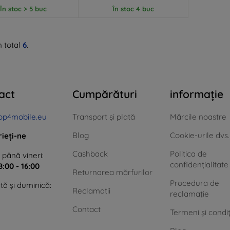
În stoc > 5 buc
În stoc 4 buc
n total
6
.
act
Cumpărături
informație
op4mobile.eu
Transport și plată
Mărcile noastre
Blog
Cookie-urile dvs.
rieți-ne
Cashback
Politica de
 până vineri:
confidențialitate
8:00 - 16:00
Returnarea mărfurilor
Procedura de
ă și duminică:
Reclamatii
reclamație
Contact
Termeni și condiț