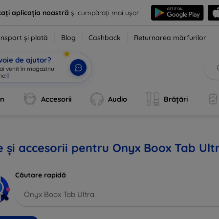
ați aplicația noastră
și cumpărați mai ușor
nsport și plată
Blog
Cashback
Returnarea mărfurilor
voie de ajutor?
 ai venit în magazinul
ne!
|
an
Accesorii
Audio
Brățări
 și accesorii pentru Onyx Boox Tab Ult
Căutare rapidă
Onyx Boox Tab Ultra