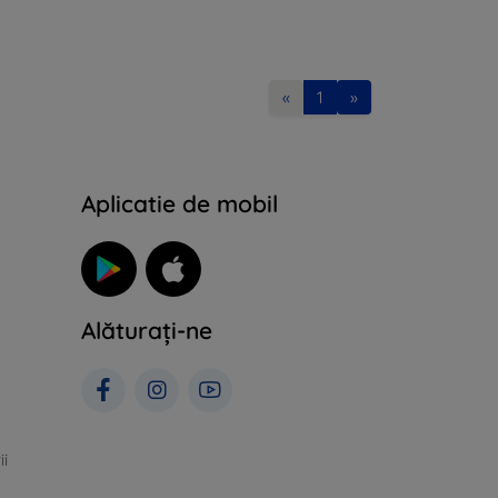
«
1
»
Aplicatie de mobil
Alăturați-ne
ii