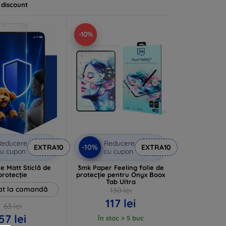
 discount
-10%
Reducere
Reducere
-10%
EXTRA10
EXTRA10
u cupon
cu cupon
e Matt Sticlă de
3mk Paper Feeling folie de
protecție
protecție pentru Onyx Boox
Tab Ultra
at la comandă
130 lei
117 lei
63 lei
57 lei
În stoc > 5 buc