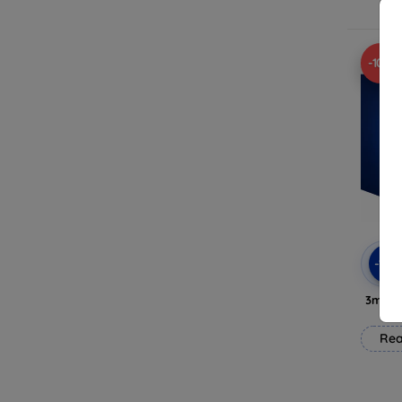
-10%
-10
3mk Si
Rea