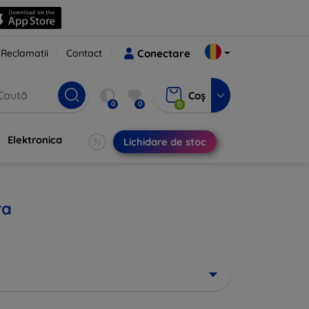
Reclamatii
Contact
Conectare
Coș
0
0
0
Elektronica
Lichidare de stoc
ra