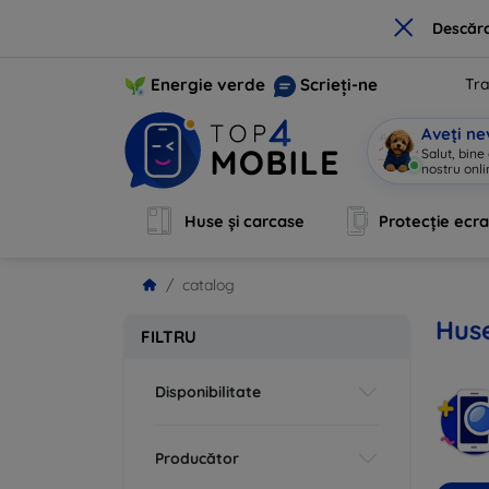
×
Descărc
Energie verde
Scrieți-ne
Tra
Aveți ne
Salut, bine
nostru onli
Huse și carcase
Protecție ecr
catalog
Huse
FILTRU
Disponibilitate
Producător