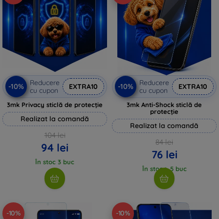
Reducere
Reducere
-10%
-10%
EXTRA10
EXTRA10
cu cupon
cu cupon
3mk Privacy sticlă de protecție
3mk Anti-Shock sticlă de
protecție
Realizat la comandă
Realizat la comandă
104 lei
84 lei
94 lei
76 lei
În stoc 3 buc
În stoc > 5 buc
-10%
-10%