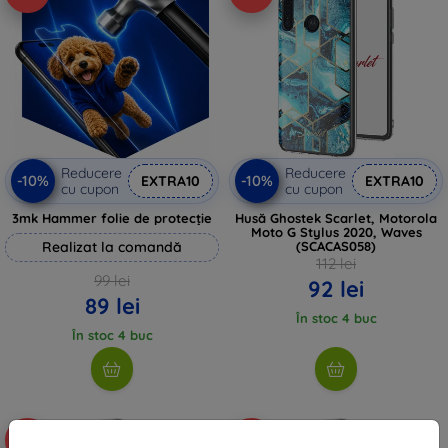
Reducere
Reducere
-10%
-10%
EXTRA10
EXTRA10
cu cupon
cu cupon
3mk Hammer folie de protecție
Husă Ghostek Scarlet, Motorola
Moto G Stylus 2020, Waves
Realizat la comandă
(SCACAS058)
112 lei
99 lei
92 lei
89 lei
În stoc 4 buc
În stoc 4 buc
-74%
-74%