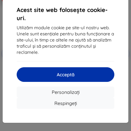
Acest site web folosește cookie-
uri.
Utilizăm module cookie pe site-ul nostru web.
Unele sunt esențiale pentru buna funcționare a
site-ului, în timp ce altele ne ajută să analizăm
traficul și să personalizăm conținutul și
Reducere
Reducere
reclamele.
-10%
-10%
EXTRA10
EXTRA10
cu cupon
cu cupon
Ghostek Scarlet Case, Motorola
Husă Ghostek Scarlet Case,
Moto G Stylus 2020, Leopard
Motorola Moto G Stylus 2020,
(SCACAS049)
Leopard (SCACAS040)
Acceptă
112 lei
112 lei
29 lei
29 lei
Personalizați
În stoc > 5 buc
În stoc 5 buc
Respingeți