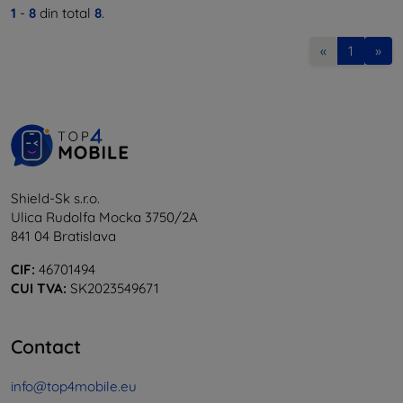
1
-
8
din total
8
.
«
1
»
Shield-Sk s.r.o.
Ulica Rudolfa Mocka 3750/2A
841 04 Bratislava
CIF:
46701494
CUI TVA:
SK2023549671
Contact
info@top4mobile.eu