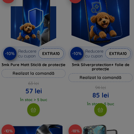
Reducere
Reducere
-10%
-10%
EXTRA10
EXTRA10
cu cupon
cu cupon
3mk Pure Matt Sticlă de protecție
3mk Silverprotection+ folie de
protecție
Realizat la comandă
Realizat la comandă
63 lei
94 lei
57 lei
85 lei
În stoc > 5 buc
În stoc > 5 buc
-10%
-18%