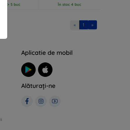
stoc > 5 buc
În stoc 4 buc
«
1
»
Aplicatie de mobil
Alăturați-ne
ii