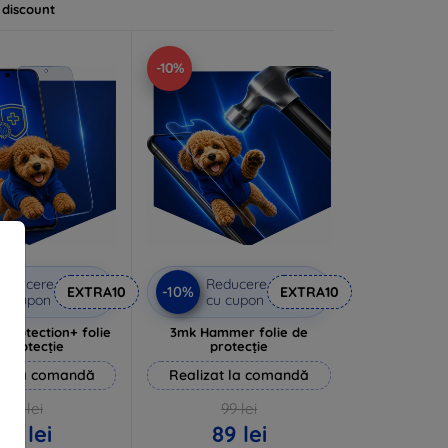
 discount
-10%
Reducere
Reducere
-10%
EXTRA10
EXTRA10
u cupon
cu cupon
rprotection+ folie
3mk Hammer folie de
 protecție
protecție
at la comandă
Realizat la comandă
94 lei
99 lei
85 lei
89 lei