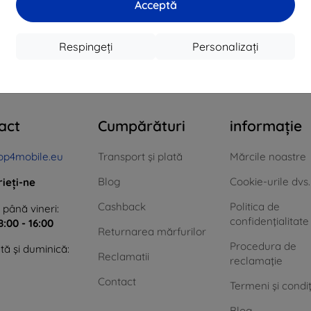
Acceptă
În stoc > 5 buc
În stoc > 5 buc
În 
Respingeți
Personalizați
n total
4
.
act
Cumpărături
informație
op4mobile.eu
Transport și plată
Mărcile noastre
Blog
Cookie-urile dvs.
rieți-ne
Cashback
Politica de
 până vineri:
confidențialitate
8:00 - 16:00
Returnarea mărfurilor
Procedura de
ă și duminică:
Reclamatii
reclamație
Contact
Termeni și condiț
Blog