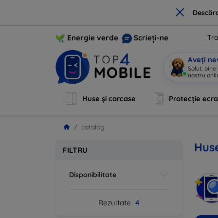
×
Descărc
Energie verde
Scrieți-ne
Tra
Aveți ne
Salut, bine
nostru onli
Huse și carcase
Protecție ecr
catalog
Huse
FILTRU
Disponibilitate
Rezultate
4