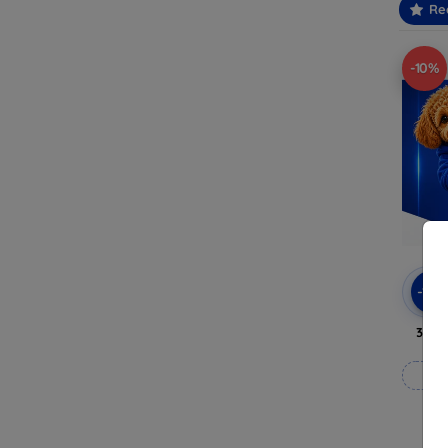
Re
-10%
-10
3mk 
Rea