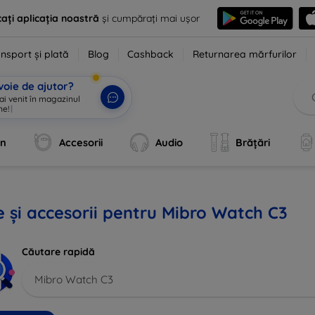
ați aplicația noastră
și cumpărați mai ușor
nsport și plată
Blog
Cashback
Returnarea mărfurilor
voie de ajutor?
 ai venit în magazinul
ne!
|
an
Accesorii
Audio
Brățări
 și accesorii pentru Mibro Watch C3
Căutare rapidă
Mibro Watch C3