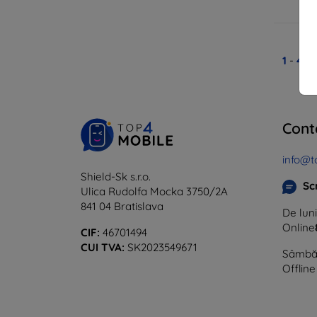
1
-
4
di
Cont
info@t
Shield-Sk s.r.o.
Sc
Ulica Rudolfa Mocka 3750/2A
841 04 Bratislava
De luni
Online
CIF:
46701494
CUI TVA:
SK2023549671
Sâmbăt
Offline