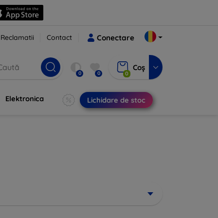
Reclamatii
Contact
Conectare
Coș
0
0
0
Elektronica
Lichidare de stoc