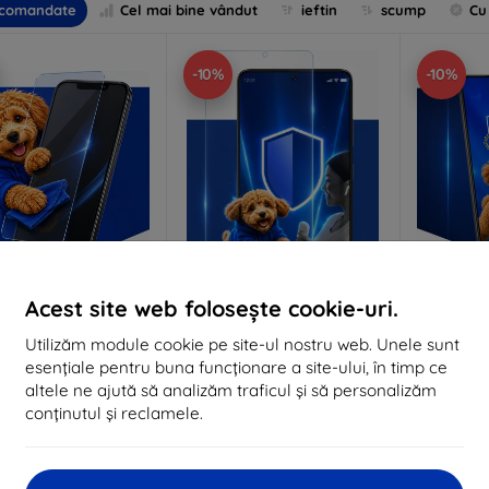
comandate
Cel mai bine vândut
ieftin
scump
Cu
-10%
-10%
Acest site web folosește cookie-uri.
Reducere
Reducere
%
-10%
-10%
EXTRA10
EXTRA10
cu cupon
cu cupon
c
Utilizăm module cookie pe site-ul nostru web. Unele sunt
Anti-Shock sticlă de
3mk Pure Matt Sticlă de
3mk Silve
esențiale pentru buna funcționare a site-ului, în timp ce
protecție
protecție
de
altele ne ajută să analizăm traficul și să personalizăm
lizat la comandă
Realizat la comandă
Realiz
conținutul și reclamele.
84 lei
63 lei
76 lei
57 lei