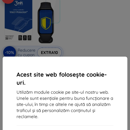
Reducere
-10%
EXTRA10
cu cupon
3MK Folia ARC folie protectoare
Fullscreen pentru Xiaomi Mi
Band 8 Active
Acest site web folosește cookie-
53 lei
uri.
48 lei
Utilizăm module cookie pe site-ul nostru web.
În stoc > 5 buc
Unele sunt esențiale pentru buna funcționare a
site-ului, în timp ce altele ne ajută să analizăm
traficul și să personalizăm conținutul și
reclamele.