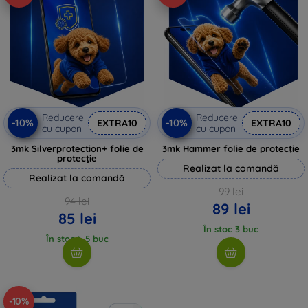
Reducere
Reducere
-10%
-10%
EXTRA10
EXTRA10
cu cupon
cu cupon
3mk Silverprotection+ folie de
3mk Hammer folie de protecție
protecție
Realizat la comandă
Realizat la comandă
99 lei
94 lei
89 lei
85 lei
În stoc 3 buc
În stoc > 5 buc
-10%