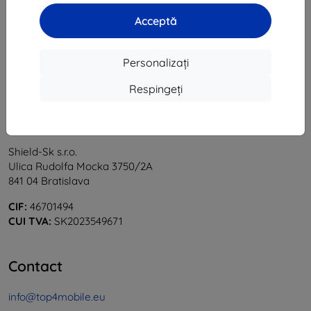
1
-
5
din total
5
.
Acceptă
«
1
»
Personalizați
Respingeți
Shield-Sk s.r.o.
Ulica Rudolfa Mocka 3750/2A
841 04 Bratislava
CIF:
46701494
CUI TVA:
SK2023549671
Contact
info@top4mobile.eu