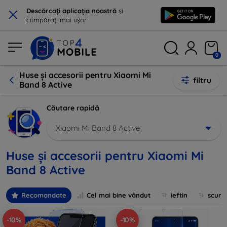
×
Descărcați aplicația noastră
și
cumpărați mai ușor
0
Huse și accesorii pentru Xiaomi Mi
filtru
Band 8 Active
Căutare rapidă
Xiaomi Mi Band 8 Active
Huse și accesorii pentru Xiaomi Mi
Band 8 Active
Recomandate
Cel mai bine vândut
ieftin
scum
-10%
-10%