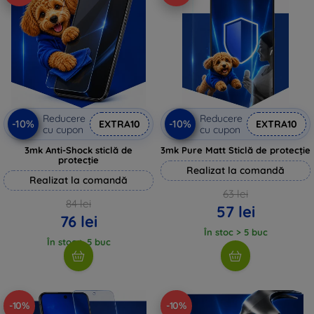
Reducere
Reducere
-10%
-10%
EXTRA10
EXTRA10
cu cupon
cu cupon
3mk Anti-Shock sticlă de
3mk Pure Matt Sticlă de protecție
protecție
Realizat la comandă
Realizat la comandă
63 lei
84 lei
57 lei
76 lei
În stoc > 5 buc
În stoc > 5 buc
-10%
-10%