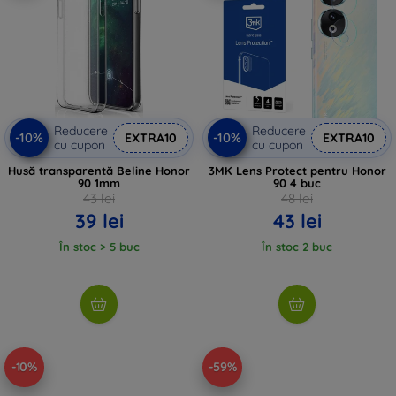
Reducere
Reducere
-10%
-10%
EXTRA10
EXTRA10
cu cupon
cu cupon
Husă transparentă Beline Honor
3MK Lens Protect pentru Honor
90 1mm
90 4 buc
43 lei
48 lei
39 lei
43 lei
În stoc > 5 buc
În stoc 2 buc
-10%
-59%