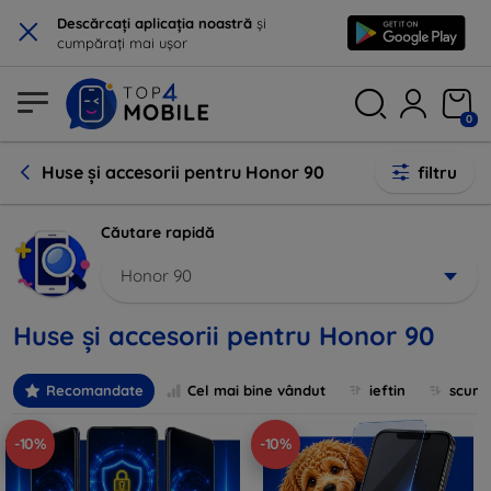
×
Descărcați aplicația noastră
și
cumpărați mai ușor
0
Huse și accesorii pentru Honor 90
filtru
Căutare rapidă
Honor 90
Huse și accesorii pentru Honor 90
Recomandate
Cel mai bine vândut
ieftin
scum
-10%
-10%