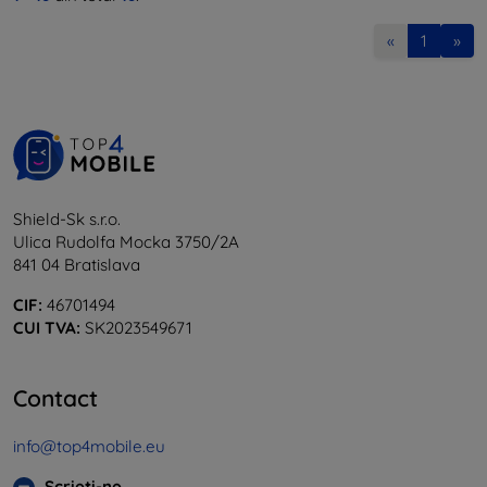
«
1
»
Shield-Sk s.r.o.
Ulica Rudolfa Mocka 3750/2A
841 04 Bratislava
CIF:
46701494
CUI TVA:
SK2023549671
Contact
info@top4mobile.eu
Scrieți-ne