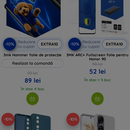
Reducere
Reducere
-10%
-10%
EXTRA10
EXTRA10
cu cupon
cu cupon
3mk Hammer folie de protecție
3MK ARC+ Fullscreen folie pentru
Honor 90
Realizat la comandă
58 lei
52 lei
99 lei
89 lei
În stoc > 5 buc
În stoc 4 buc
-10%
-10%