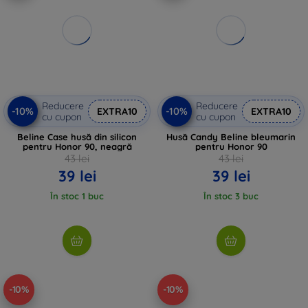
Reducere
Reducere
-10%
-10%
EXTRA10
EXTRA10
cu cupon
cu cupon
Beline Case husă din silicon
Husă Candy Beline bleumarin
pentru Honor 90, neagră
pentru Honor 90
43 lei
43 lei
39 lei
39 lei
În stoc 1 buc
În stoc 3 buc
-10%
-10%