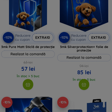
Reducere
Reducere
-10%
-10%
EXTRA10
EXTRA10
cu cupon
cu cupon
3mk Pure Matt Sticlă de protecție
3mk Silverprotection+ folie de
protecție
Realizat la comandă
Realizat la comandă
63 lei
94 lei
57 lei
85 lei
În stoc > 5 buc
În stoc > 5 buc
-10%
-10%