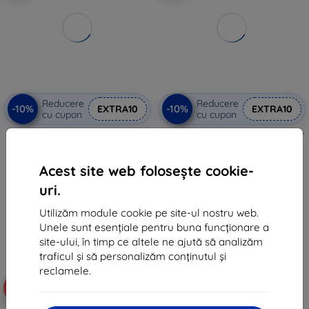
Reducere
Reducere
-10%
-10%
EXTRA10
EXTRA10
cu cupon
cu cupon
3MK FlexibleGlass sticlă
Beline 5D sticlă securizată Honor
temperată hibridă pentru Honor
90
90 Smart
37 lei
53 lei
Acest site web folosește cookie-
15 lei
48 lei
uri.
Ultimul produs în stoc
În stoc > 5 buc
Utilizăm module cookie pe site-ul nostru web.
Unele sunt esențiale pentru buna funcționare a
site-ului, în timp ce altele ne ajută să analizăm
traficul și să personalizăm conținutul și
reclamele.
-10%
-10%