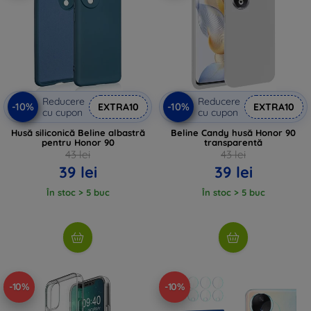
Reducere
Reducere
-10%
-10%
EXTRA10
EXTRA10
cu cupon
cu cupon
Husă siliconică Beline albastră
Beline Candy husă Honor 90
pentru Honor 90
transparentă
43 lei
43 lei
39 lei
39 lei
În stoc > 5 buc
În stoc > 5 buc
-10%
-10%