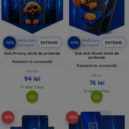
Reducere
Reducere
-10%
-10%
EXTRA10
EXTRA10
cu cupon
cu cupon
3mk Privacy sticlă de protecție
3mk Anti-Shock sticlă de
protecție
Realizat la comandă
Realizat la comandă
105 lei
84 lei
94 lei
76 lei
În stoc 3 buc
În stoc > 5 buc
-10%
-10%