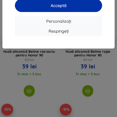
Acceptă
Personalizați
Respingeți
Reducere
Reducere
-10%
-10%
EXTRA10
EXTRA10
cu cupon
cu cupon
Husă siliconică Beline roz-auriu
Husă siliconică Beline roșie
pentru Honor 90
pentru Honor 90
43 lei
43 lei
39 lei
39 lei
În stoc > 5 buc
În stoc > 5 buc
-10%
-10%