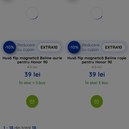
Reducere
Reducere
-10%
-10%
EXTRA10
EXTRA10
cu cupon
cu cupon
Husă flip magnetică Beline aurie
Husă flip magnetică Beline roșie
pentru Honor 90
pentru Honor 90
43 lei
43 lei
39 lei
39 lei
În stoc > 5 buc
În stoc 3 buc
1
-
18
din total
18
.