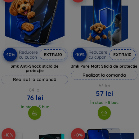
Reducere
Reducere
-10%
-10%
EXTRA10
EXTRA10
cu cupon
cu cupon
3mk Anti-Shock sticlă de
3mk Pure Matt Sticlă de protecție
protecție
Realizat la comandă
Realizat la comandă
63 lei
84 lei
57 lei
76 lei
În stoc > 5 buc
În stoc > 5 buc
-10%
-10%