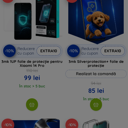
Reducere
Reducere
-10%
-10%
EXTRA10
EXTRA10
cu cupon
cu cupon
3mk 1UP folie de protecție pentru
3mk Silverprotection+ folie de
Xiaomi 14 Pro
protecție
110 lei
Realizat la comandă
99 lei
94 lei
În stoc > 5 buc
85 lei
În stoc > 5 buc
-10%
-10%