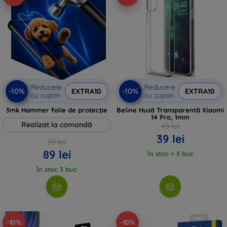
Reducere
Reducere
-10%
-10%
EXTRA10
EXTRA10
cu cupon
cu cupon
3mk Hammer folie de protecție
Beline Husă Transparentă Xiaomi
14 Pro, 1mm
Realizat la comandă
43 lei
39 lei
99 lei
89 lei
În stoc > 5 buc
În stoc 3 buc
-10%
-10%