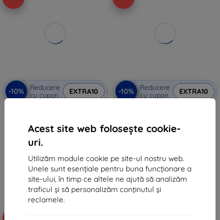
Reducere
Reducere
-10%
-10%
EXTRA10
EXTRA10
cu cupon
cu cupon
3MK Xiaomi 14 Pro husă tip
Beline Husă din Silicon pentru
portofel
Xiaomi 14 Pro roz auriu
68 lei
43 lei
Acest site web folosește cookie-
61 lei
39 lei
uri.
În stoc 1 buc
În stoc > 5 buc
Utilizăm module cookie pe site-ul nostru web.
Unele sunt esențiale pentru buna funcționare a
site-ului, în timp ce altele ne ajută să analizăm
traficul și să personalizăm conținutul și
reclamele.
-10%
-10%