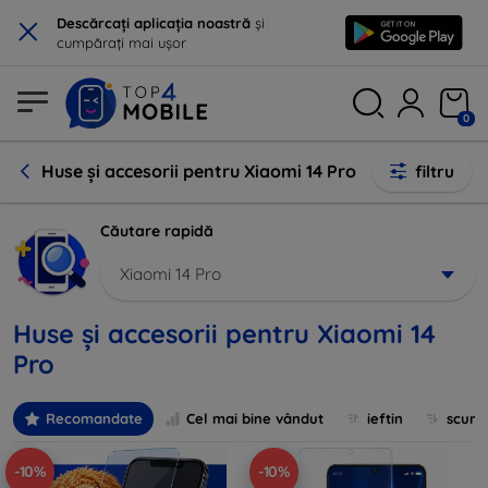
×
Descărcați aplicația noastră
și
cumpărați mai ușor
0
Huse și accesorii pentru Xiaomi 14 Pro
filtru
Căutare rapidă
Xiaomi 14 Pro
Huse și accesorii pentru Xiaomi 14
Pro
Recomandate
Cel mai bine vândut
ieftin
scum
-10%
-10%