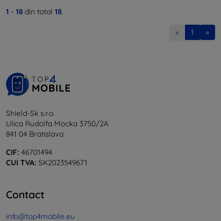
1
-
18
din total
18
.
«
1
»
Shield-Sk s.r.o.
Ulica Rudolfa Mocka 3750/2A
841 04 Bratislava
CIF:
46701494
CUI TVA:
SK2023549671
Contact
info@top4mobile.eu