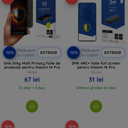
Reducere
Reducere
-10%
-10%
EXTRA10
EXTRA10
cu cupon
cu cupon
3mk Silky Matt Privacy Folie de
3MK ARC+ folie full screen
protecție pentru Xiaomi 14 Pro
pentru Xiaomi 14 Pro
74 lei
58 lei
67 lei
31 lei
În stoc > 5 buc
Ultimul produs în stoc
-10%
-10%