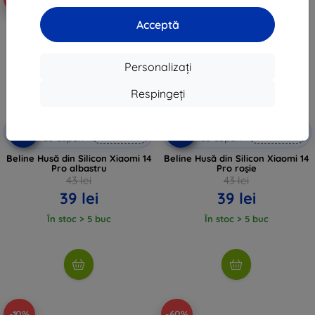
Acceptă
Personalizați
Respingeți
Reducere
Reducere
-10%
-10%
EXTRA10
EXTRA10
cu cupon
cu cupon
Beline Husă din Silicon Xiaomi 14
Beline Husă din Silicon Xiaomi 14
Pro albastru
Pro roșie
43 lei
43 lei
39 lei
39 lei
În stoc > 5 buc
În stoc > 5 buc
-10%
-60%