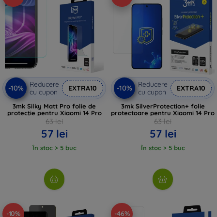
Reducere
Reducere
-10%
-10%
EXTRA10
EXTRA10
cu cupon
cu cupon
3mk Silky Matt Pro folie de
3mk SilverProtection+ folie
protecție pentru Xiaomi 14 Pro
protectoare pentru Xiaomi 14 Pro
63 lei
63 lei
57 lei
57 lei
În stoc > 5 buc
În stoc > 5 buc
-10%
-46%