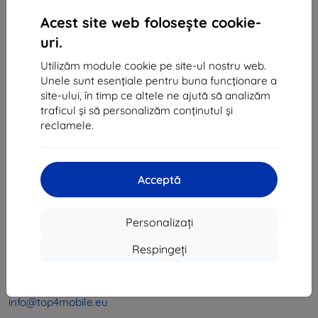
1
-
4
din total
4
.
Acest site web folosește cookie-
«
1
»
uri.
Utilizăm module cookie pe site-ul nostru web.
Unele sunt esențiale pentru buna funcționare a
site-ului, în timp ce altele ne ajută să analizăm
traficul și să personalizăm conținutul și
reclamele.
Shield-Sk s.r.o.
Ulica Rudolfa Mocka 3750/2A
Acceptă
841 04 Bratislava
CIF:
46701494
Personalizați
CUI TVA:
SK2023549671
Respingeți
Contact
info@top4mobile.eu