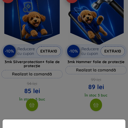
Reducere
Reducere
-10%
-10%
EXTRA10
EXTRA10
cu cupon
cu cupon
3mk Silverprotection+ folie de
3mk Hammer folie de protecție
protecție
Realizat la comandă
Realizat la comandă
99 lei
94 lei
89 lei
85 lei
În stoc 3 buc
În stoc > 5 buc