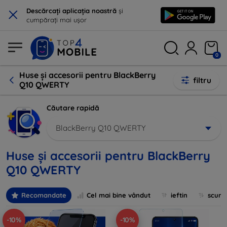
×
Descărcați aplicația noastră
și
cumpărați mai ușor
0
Huse și accesorii pentru BlackBerry
filtru
Q10 QWERTY
Căutare rapidă
BlackBerry Q10 QWERTY
Huse și accesorii pentru BlackBerry
Q10 QWERTY
Recomandate
Cel mai bine vândut
ieftin
scum
-10%
-10%