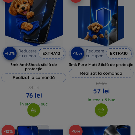
Reducere
Reducere
-10%
-10%
EXTRA10
EXTRA10
cu cupon
cu cupon
3mk Anti-Shock sticlă de
3mk Pure Matt Sticlă de protecție
protecție
Realizat la comandă
Realizat la comandă
63 lei
84 lei
57 lei
76 lei
În stoc > 5 buc
În stoc > 5 buc
-10%
-10%