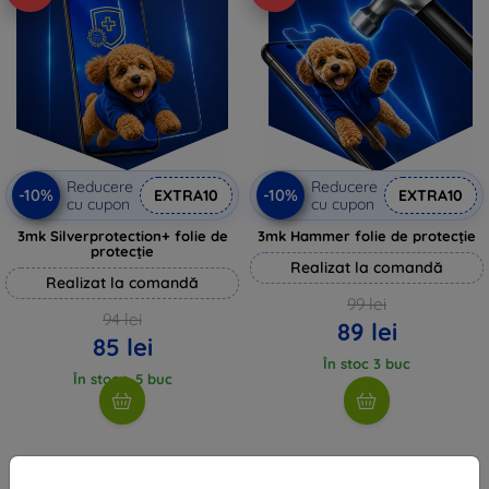
Reducere
Reducere
-10%
-10%
EXTRA10
EXTRA10
cu cupon
cu cupon
3mk Silverprotection+ folie de
3mk Hammer folie de protecție
protecție
Realizat la comandă
Realizat la comandă
99 lei
94 lei
89 lei
85 lei
În stoc 3 buc
În stoc > 5 buc