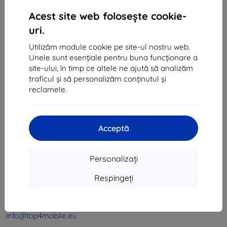
1
-
4
din total
4
.
Acest site web folosește cookie-
«
1
»
uri.
Utilizăm module cookie pe site-ul nostru web.
Unele sunt esențiale pentru buna funcționare a
site-ului, în timp ce altele ne ajută să analizăm
traficul și să personalizăm conținutul și
reclamele.
Shield-Sk s.r.o.
Ulica Rudolfa Mocka 3750/2A
Acceptă
841 04 Bratislava
CIF:
46701494
Personalizați
CUI TVA:
SK2023549671
Respingeți
Contact
info@top4mobile.eu