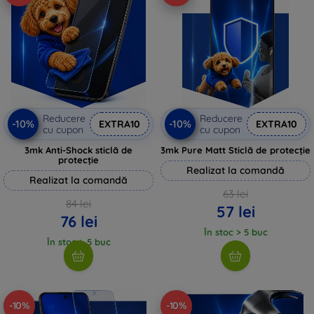
Reducere
Reducere
-10%
-10%
EXTRA10
EXTRA10
cu cupon
cu cupon
3mk Anti-Shock sticlă de
3mk Pure Matt Sticlă de protecție
protecție
Realizat la comandă
Realizat la comandă
63 lei
84 lei
57 lei
76 lei
În stoc > 5 buc
În stoc > 5 buc
-10%
-10%