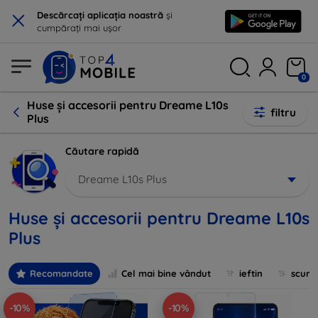
×
Descărcați aplicația noastră
și
cumpărați mai ușor
0
Huse și accesorii pentru Dreame L10s
filtru
Plus
Căutare rapidă
Dreame L10s Plus
Huse și accesorii pentru Dreame L10s
Plus
Recomandate
Cel mai bine vândut
ieftin
scum
-10%
-10%