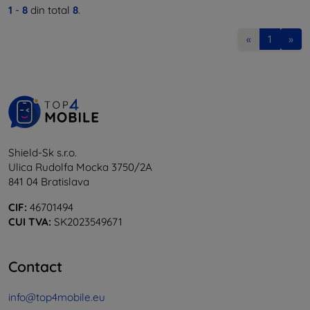
1
-
8
din total
8
.
«
1
»
Shield-Sk s.r.o.
Ulica Rudolfa Mocka 3750/2A
841 04 Bratislava
CIF:
46701494
CUI TVA:
SK2023549671
Contact
info@top4mobile.eu