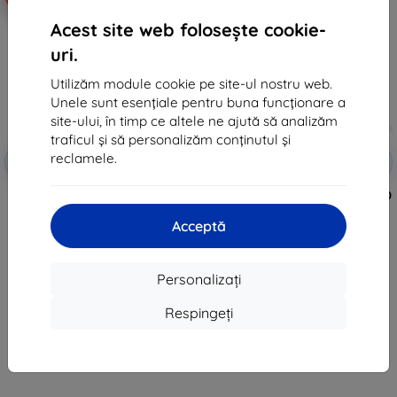
Acest site web folosește cookie-
uri.
Utilizăm module cookie pe site-ul nostru web.
Unele sunt esențiale pentru buna funcționare a
site-ului, în timp ce altele ne ajută să analizăm
traficul și să personalizăm conținutul și
Reducere
Reducere
reclamele.
-10%
-10%
EXTRA10
EXTRA10
cu cupon
cu cupon
3MK Lens Protect Motorola Razr
3MK ARC+ folie Motorola Razr 50
50 (față) protecție lentile
(față) folie fullscreen
cameră 4 buc
58 lei
Acceptă
43 lei
31 lei
21 lei
Ultimul produs în stoc
Personalizați
Ultimul produs în stoc
Respingeți