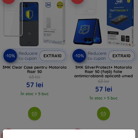
Reducere
Reducere
-10%
-10%
EXTRA10
EXTRA10
cu cupon
cu cupon
3MK Clear Case pentru Motorola
3MK SilverProtect+ Motorola
Razr 50
Razr 50 (față) folie
antimicrobiană aplicată umed
63 lei
63 lei
57 lei
57 lei
În stoc > 5 buc
În stoc > 5 buc
-52%
-46%