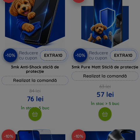
Reducere
Reducere
-10%
-10%
EXTRA10
EXTRA10
cu cupon
cu cupon
3mk Anti-Shock sticlă de
3mk Pure Matt Sticlă de protecție
protecție
Realizat la comandă
Realizat la comandă
63 lei
84 lei
57 lei
76 lei
În stoc > 5 buc
În stoc > 5 buc
-10%
-10%