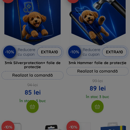
Reducere
Reducere
-10%
-10%
EXTRA10
EXTRA10
cu cupon
cu cupon
3mk Silverprotection+ folie de
3mk Hammer folie de protecție
protecție
Realizat la comandă
Realizat la comandă
99 lei
94 lei
89 lei
85 lei
În stoc 3 buc
În stoc > 5 buc
-10%
-10%