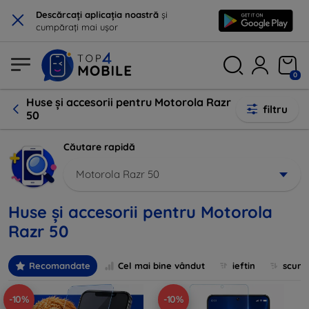
×
Descărcați aplicația noastră
și
cumpărați mai ușor
0
Huse și accesorii pentru Motorola Razr
filtru
50
Căutare rapidă
Motorola Razr 50
Huse și accesorii pentru Motorola
Razr 50
Recomandate
Cel mai bine vândut
ieftin
scum
-10%
-10%