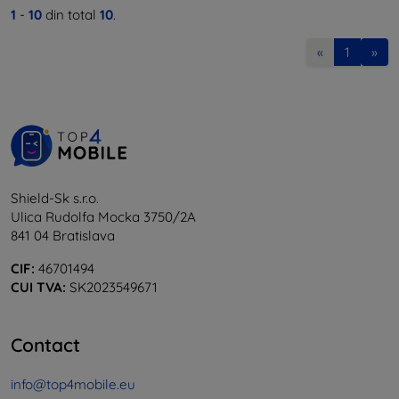
1
-
10
din total
10
.
«
1
»
Shield-Sk s.r.o.
Ulica Rudolfa Mocka 3750/2A
841 04 Bratislava
CIF:
46701494
CUI TVA:
SK2023549671
Contact
info@top4mobile.eu