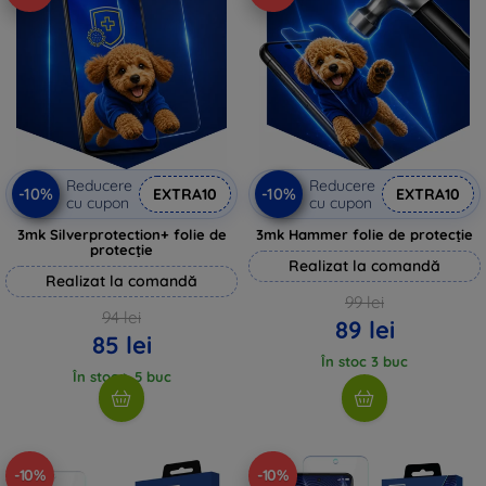
Reducere
Reducere
-10%
-10%
EXTRA10
EXTRA10
cu cupon
cu cupon
3mk Silverprotection+ folie de
3mk Hammer folie de protecție
protecție
Realizat la comandă
Realizat la comandă
99 lei
94 lei
89 lei
85 lei
În stoc 3 buc
În stoc > 5 buc
-10%
-10%