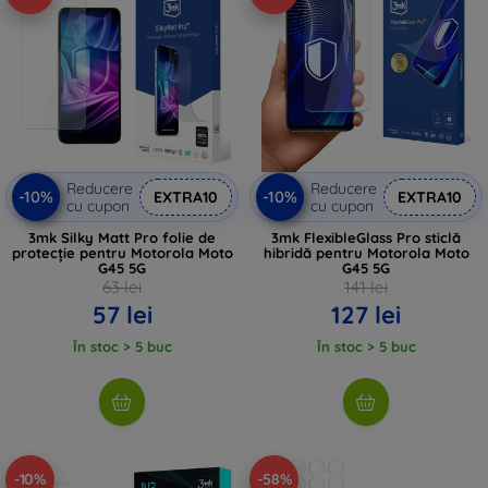
Reducere
Reducere
-10%
-10%
EXTRA10
EXTRA10
cu cupon
cu cupon
3mk Silky Matt Pro folie de
3mk FlexibleGlass Pro sticlă
protecție pentru Motorola Moto
hibridă pentru Motorola Moto
G45 5G
G45 5G
63 lei
141 lei
57 lei
127 lei
În stoc > 5 buc
În stoc > 5 buc
-10%
-58%