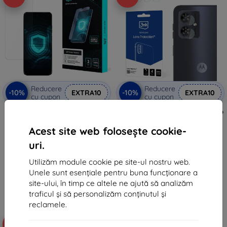
Reducere
Reducere
-10%
-10%
EXTRA10
EXTRA10
cu cupon
cu cupon
Folie de protecție 3mk 1UP
3MK Lens Protect Motorola Moto
pentru Motorola Moto G45 5G
G45 5G protecție lentilă cameră
4 buc
110 lei
Acest site web folosește cookie-
49 lei
99 lei
uri.
21 lei
În stoc > 5 buc
Utilizăm module cookie pe site-ul nostru web.
Ultimul produs în stoc
Unele sunt esențiale pentru buna funcționare a
site-ului, în timp ce altele ne ajută să analizăm
traficul și să personalizăm conținutul și
reclamele.
-50%
-64%