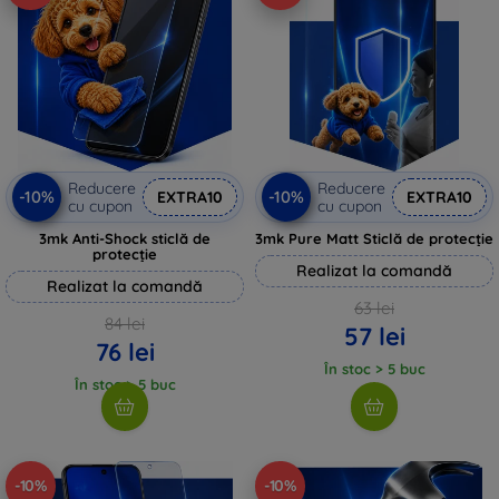
Reducere
Reducere
-10%
-10%
EXTRA10
EXTRA10
cu cupon
cu cupon
3mk Anti-Shock sticlă de
3mk Pure Matt Sticlă de protecție
protecție
Realizat la comandă
Realizat la comandă
63 lei
84 lei
57 lei
76 lei
În stoc > 5 buc
În stoc > 5 buc
-10%
-10%