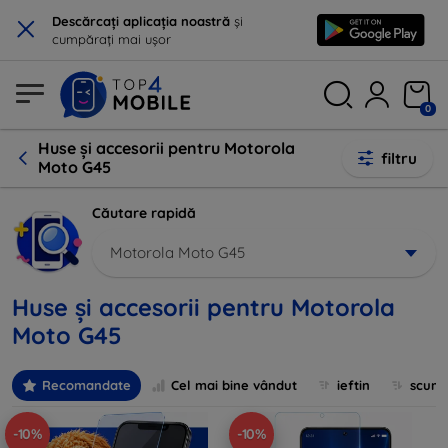
×
Descărcați aplicația noastră
și
cumpărați mai ușor
0
Huse și accesorii pentru Motorola
filtru
Moto G45
Căutare rapidă
Motorola Moto G45
Huse și accesorii pentru Motorola
Moto G45
Recomandate
Cel mai bine vândut
ieftin
scum
-10%
-10%