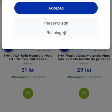
Acceptă
Personalizați
Respingeți
Reducere
Reducere
-10%
-10%
EXTRA10
EXTRA10
cu cupon
cu cupon
3MK ARC+ folie Motorola Moto
3MK FlexibleGlass Motorola Moto
G45 5G folie full screen
G45 5G sticlă hibridă de protecție
63 lei
79 lei
31 lei
29 lei
Ultimul produs în stoc
Ultimul produs în stoc