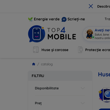
×
Descărc
Energie verde
Scrieți-ne
Tra
Aveți ne
Salut, bine
nostru onli
Huse și carcase
Protecție ecr
catalog
Huse
FILTRU
Disponibilitate
Preț