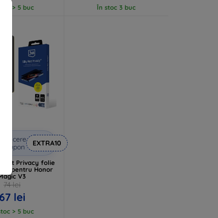
stoc > 5 buc
În stoc 3 buc
Reducere
EXTRA10
u cupon
Matt Privacy folie
cție pentru Honor
Magic V3
74 lei
67 lei
stoc > 5 buc