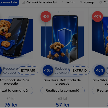
comandate
Cel mai bine vândut
ieftin
scump
Cu
-10%
-10%
Reducere
Reducere
%
-10%
-10%
EXTRA10
EXTRA10
cu cupon
cu cupon
c
Anti-Shock sticlă de
3mk Pure Matt Sticlă de
3mk Silve
protecție
protecție
de
lizat la comandă
Realizat la comandă
Realiz
84 lei
63 lei
76 lei
57 lei