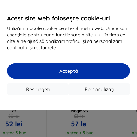
În stoc > 5 buc
În stoc > 5 buc
În 
Acest site web folosește cookie-uri.
-10%
-10%
Utilizăm module cookie pe site-ul nostru web. Unele sunt
esențiale pentru buna funcționare a site-ului, în timp ce
altele ne ajută să analizăm traficul și să personalizăm
conținutul și reclamele.
Acceptă
Reducere
Reducere
Respingeți
Personalizați
%
-10%
-10%
EXTRA10
EXTRA10
cu cupon
cu cupon
c
 ARC+ folie pentru
3mk SilverProtection+ folie
3mk Silky 
complet Honor Magic
de protecție pentru Honor
de prote
V3
Magic V3
58 lei
63 lei
52 lei
57 lei
În stoc 5 buc
În stoc > 5 buc
În 