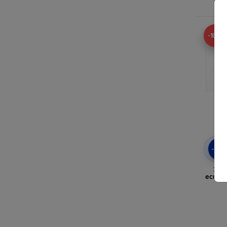
-10%
-10
3MK
ecran 