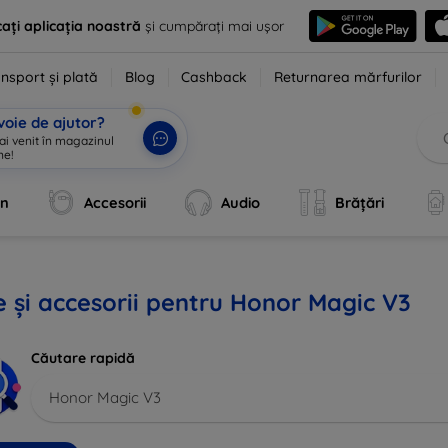
ați aplicația noastră
și cumpărați mai ușor
nsport și plată
Blog
Cashback
Returnarea mărfurilor
voie de ajutor?
 ai venit în magazinul
ne!
|
an
Accesorii
Audio
Brățări
 și accesorii pentru Honor Magic V3
Căutare rapidă
Honor Magic V3