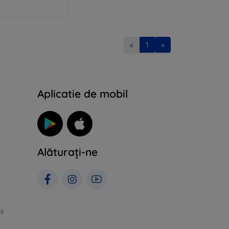
«
1
»
Aplicatie de mobil
Alăturați-ne
ii