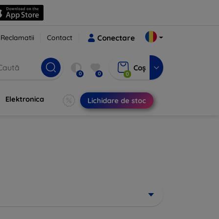
Reclamatii
Contact
Conectare
Coș
0
0
0
Elektronica
Lichidare de stoc