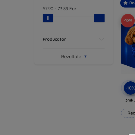
Re
57.90
-
73.89
Eur
-10%
Producător
Rezultate
7
-10
3mk 
Rea