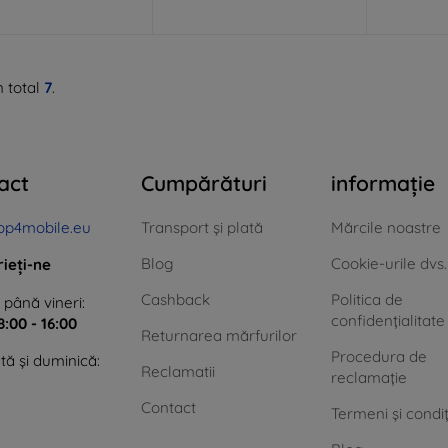
n total
7
.
act
Cumpărături
informație
op4mobile.eu
Transport și plată
Mărcile noastre
Blog
Cookie-urile dvs.
rieți-ne
Cashback
Politica de
 până vineri:
confidențialitate
8:00 - 16:00
Returnarea mărfurilor
Procedura de
ă și duminică:
Reclamatii
reclamație
Contact
Termeni și condiț