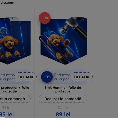
 discount
-10%
Reducere
Reducere
-10%
EXTRA10
EXTRA10
u cupon
cu cupon
rprotection+ folie
3mk Hammer folie de
 protecție
protecție
at la comandă
Realizat la comandă
94 lei
99 lei
85 lei
89 lei