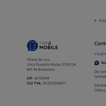
1
-
7
di
Cont
info@t
Shield-Sk s.r.o.
Sc
Ulica Rudolfa Mocka 3750/2A
841 04 Bratislava
De luni
Online
CIF:
46701494
CUI TVA:
SK2023549671
Sâmbăt
Offline