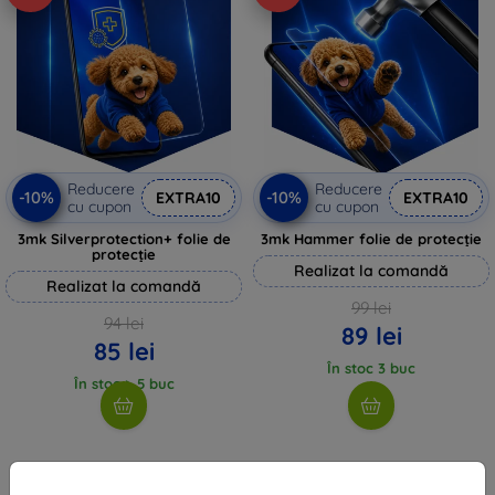
Reducere
Reducere
-10%
-10%
EXTRA10
EXTRA10
cu cupon
cu cupon
3mk Silverprotection+ folie de
3mk Hammer folie de protecție
protecție
Realizat la comandă
Realizat la comandă
99 lei
94 lei
89 lei
85 lei
În stoc 3 buc
În stoc > 5 buc