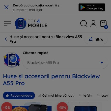
×
Descărcați aplicația noastră
și
cumpărați mai ușor
0
Huse și accesorii pentru Blackview A55
filtru
Pro
Căutare rapidă
Blackview A55 Pro
Huse și accesorii pentru Blackview
A55 Pro
Recomandate
Cel mai bine vândut
ieftin
scum
-10%
-10%