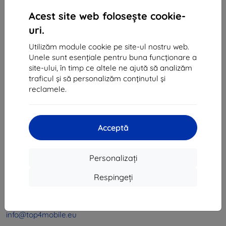
1
-
4
din total
4
.
Acest site web folosește cookie-
«
1
»
uri.
Utilizăm module cookie pe site-ul nostru web.
Unele sunt esențiale pentru buna funcționare a
site-ului, în timp ce altele ne ajută să analizăm
traficul și să personalizăm conținutul și
reclamele.
Shield-Sk s.r.o.
Ulica Rudolfa Mocka 3750/2A
Acceptă
841 04 Bratislava
CIF:
46701494
Personalizați
CUI TVA:
SK2023549671
Respingeți
Contact
info@top4mobile.eu