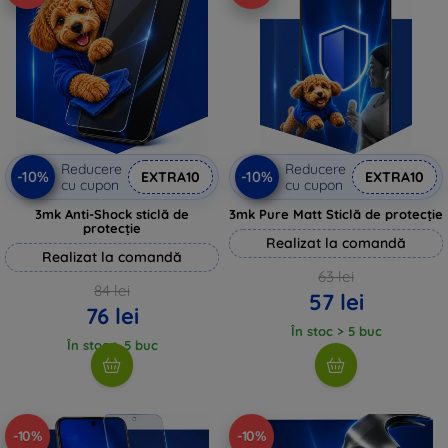
Reducere
Reducere
-10%
-10%
EXTRA10
EXTRA10
cu cupon
cu cupon
3mk Anti-Shock sticlă de
3mk Pure Matt Sticlă de protecție
protecție
Realizat la comandă
Realizat la comandă
63 lei
84 lei
57 lei
76 lei
În stoc > 5 buc
În stoc > 5 buc
-10%
-10%