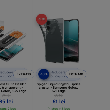
-10%
Reducere
Reducere
-10%
EXTRA10
EXTRA10
u cupon
cu cupon
ass tR EZ Fit HD 1
Spigen Liquid Crystal, space
, transparent -
crystal - Samsung Galaxy
Galaxy S25 Edge
S25 Edge
94 lei
68 lei
85 lei
61 lei
 stoc 2 buc
În stoc > 5 buc