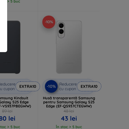
stoc > 5 buc
-10%
Reducere
Reducere
-10%
EXTRA10
EXTRA10
u cupon
cu cupon
amsung Kindsuit
Husă transparentă Samsung
Galaxy S25 Edge
pentru Samsung Galaxy S25
EF-VS937PBEGWW)
Edge (EF-QS937CTEGWW)
89 lei
48 lei
80 lei
43 lei
stoc > 5 buc
În stoc > 5 buc