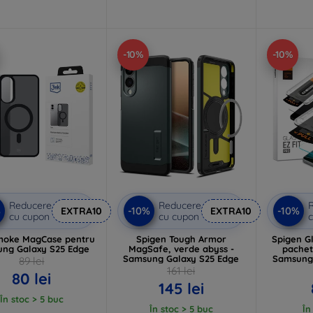
-10%
-10%
Reducere
Reducere
%
-10%
-10%
EXTRA10
EXTRA10
cu cupon
cu cupon
c
oke MagCase pentru
Spigen Tough Armor
Spigen Gl
ng Galaxy S25 Edge
MagSafe, verde abyss -
pachet
Samsung Galaxy S25 Edge
Samsung 
89 lei
161 lei
80 lei
145 lei
În stoc > 5 buc
În stoc > 5 buc
În