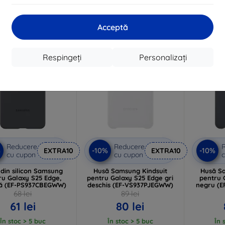
În stoc > 5 buc
În 
Acceptă
-10%
-10%
Respingeți
Personalizați
Reducere
Reducere
%
-10%
-10%
EXTRA10
EXTRA10
cu cupon
cu cupon
c
din silicon Samsung
Husă Samsung Kindsuit
Husă S
ru Galaxy S25 Edge,
pentru Galaxy S25 Edge gri
pentru 
ă (EF-PS937CBEGWW)
deschis (EF-VS937PJEGWW)
negru (
68 lei
89 lei
61 lei
80 lei
În stoc > 5 buc
În stoc > 5 buc
În 