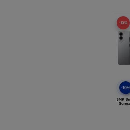
-10%
-10
3MK Sm
Samsu