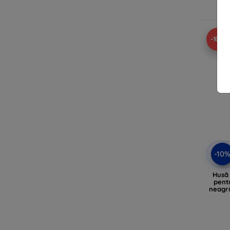
-10%
-10
Husă 
pent
neagr