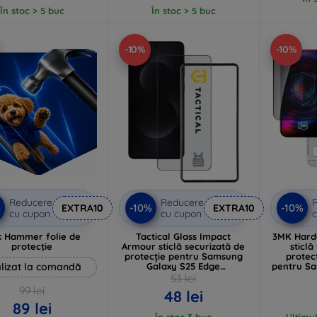
În stoc > 5 buc
În stoc > 5 buc
-10%
-10%
Reducere
Reducere
%
-10%
-10%
EXTRA10
EXTRA10
cu cupon
cu cupon
c
 Hammer folie de
Tactical Glass Impact
3MK Hard
protecție
Armour sticlă securizată de
sticl
protecție pentru Samsung
protecț
lizat la comandă
Galaxy S25 Edge
pentru Sa
(57983125574)
53 lei
99 lei
48 lei
89 lei
În stoc 3 buc
Ultimul