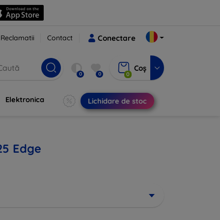
Reclamatii
Contact
Conectare
Coș
0
0
0
Elektronica
Lichidare de stoc
25 Edge