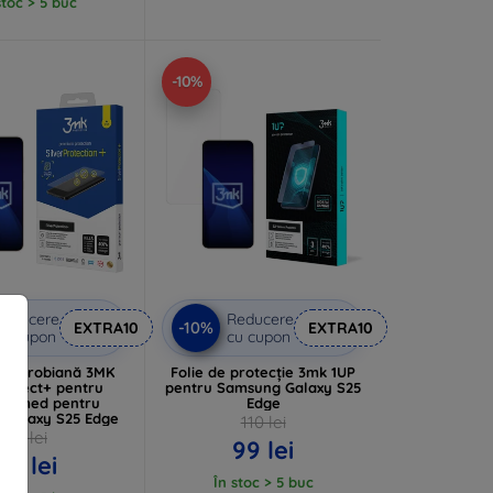
stoc > 5 buc
-10%
Reducere
Reducere
-10%
EXTRA10
EXTRA10
u cupon
cu cupon
timicrobiană 3MK
Folie de protecție 3mk 1UP
Protect+ pentru
pentru Samsung Galaxy S25
j umed pentru
Edge
Galaxy S25 Edge
110 lei
63 lei
99 lei
57 lei
În stoc > 5 buc