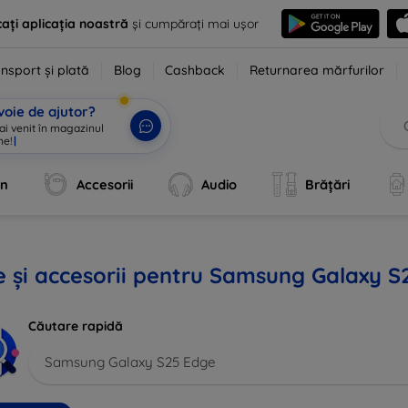
ați aplicația noastră
și cumpărați mai ușor
nsport și plată
Blog
Cashback
Returnarea mărfurilor
voie de ajutor?
 ai venit în magazin
|
an
Accesorii
Audio
Brățări
 și accesorii pentru Samsung Galaxy S
Căutare rapidă
Samsung Galaxy S25 Edge