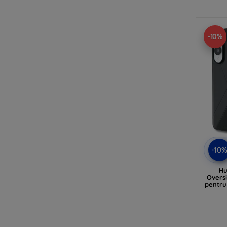
-10%
-10
Hu
Overs
pentru
(BM