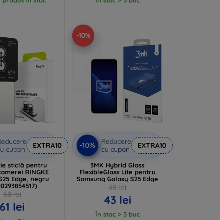
-10%
Reducere
Reducere
-10%
EXTRA10
EXTRA10
u cupon
cu cupon
ie sticlă pentru
3MK Hybrid Glass
 camerei RINGKE
FlexibleGlass Lite pentru
S25 Edge, negru
Samsung Galaxy S25 Edge
00293854517)
48 lei
68 lei
43 lei
61 lei
În stoc > 5 buc