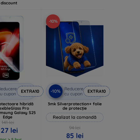
 discount
-10%
Reducere
Reducere
-10%
EXTRA10
EXTRA10
u cupon
cu cupon
otectoare hibridă
3mk Silverprotection+ folie
exibleGlass Pro
de protecție
msung Galaxy S25
Edge
Realizat la comandă
141 lei
94 lei
127 lei
85 lei
stoc > 5 buc