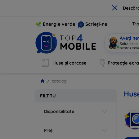
×
Descărc
Energie verde
Scrieți-ne
Tra
Aveți ne
Salut, bine
Huse și carcase
Protecție ecr
catalog
Huse
FILTRU
Disponibilitate
Preț