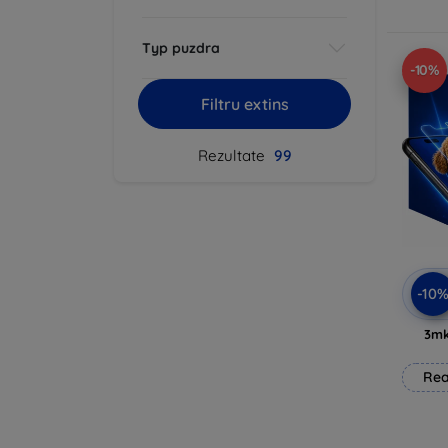
Typ puzdra
-10%
Filtru extins
Rezultate
99
-10
3mk
Rea