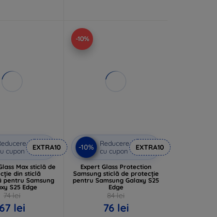
-10%
Reducere
Reducere
-10%
EXTRA10
EXTRA10
u cupon
cu cupon
lass Max sticlă de
Expert Glass Protection
cție din sticlă
Samsung sticlă de protecție
tă pentru Samsung
pentru Samsung Galaxy S25
axy S25 Edge
Edge
74 lei
84 lei
67 lei
76 lei