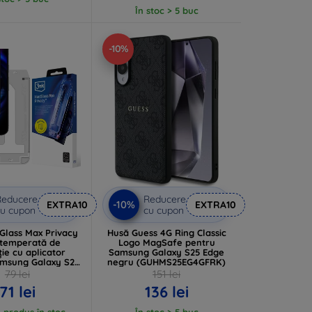
În stoc > 5 buc
-10%
Reducere
Reducere
-10%
EXTRA10
EXTRA10
u cupon
cu cupon
Glass Max Privacy
Husă Guess 4G Ring Classic
ă temperată de
Logo MagSafe pentru
ie cu aplicator
Samsung Galaxy S25 Edge
msung Galaxy S25
negru (GUHMS25EG4GFRK)
Edge
79 lei
151 lei
71 lei
136 lei
 produs în stoc
În stoc > 5 buc