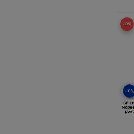
-10%
-10
GP-F
Mobee
pent