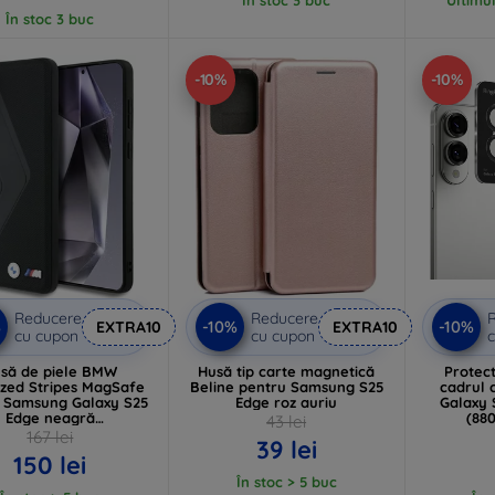
În stoc 3 buc
-10%
-10%
Reducere
Reducere
%
-10%
-10%
EXTRA10
EXTRA10
cu cupon
cu cupon
c
să de piele BMW
Husă tip carte magnetică
Protect
ized Stripes MagSafe
Beline pentru Samsung S25
cadrul
 Samsung Galaxy S25
Edge roz auriu
Galaxy 
Edge neagră
(88
43 lei
HMPS25E24PUOCSK)
167 lei
39 lei
150 lei
În stoc > 5 buc