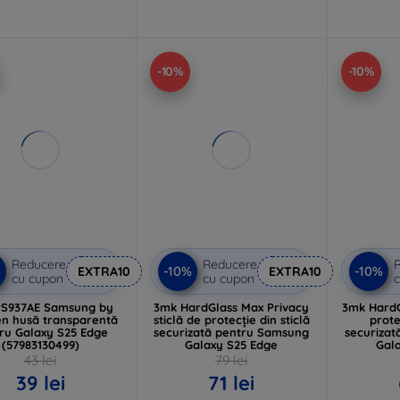
-10%
-10%
Reducere
Reducere
%
-10%
-10%
EXTRA10
EXTRA10
cu cupon
cu cupon
c
PS937AE Samsung by
3mk HardGlass Max Privacy
3mk HardG
n husă transparentă
sticlă de protecție din sticlă
prote
ru Galaxy S25 Edge
securizată pentru Samsung
securiza
(57983130499)
Galaxy S25 Edge
Gal
43 lei
79 lei
39 lei
71 lei