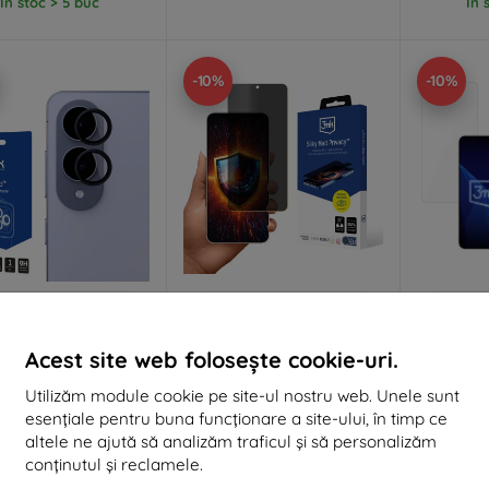
În stoc > 5 buc
În 
-10%
-10%
Reducere
Reducere
%
-10%
-10%
EXTRA10
EXTRA10
cu cupon
cu cupon
c
Acest site web folosește cookie-uri.
Lens Protection Pro
Folie de protecție 3MK Silky
Folie an
lă protecție neagră
Matt Privacy pentru
Silver
Utilizăm module cookie pe site-ul nostru web. Unele sunt
ru camera Samsung
Samsung Galaxy S25 Edge
monta
xy S25 Edge, 1 buc
Samsung 
esențiale pentru buna funcționare a site-ului, în timp ce
74 lei
58 lei
altele ne ajută să analizăm traficul și să personalizăm
67 lei
52 lei
conținutul și reclamele.
În stoc > 5 buc