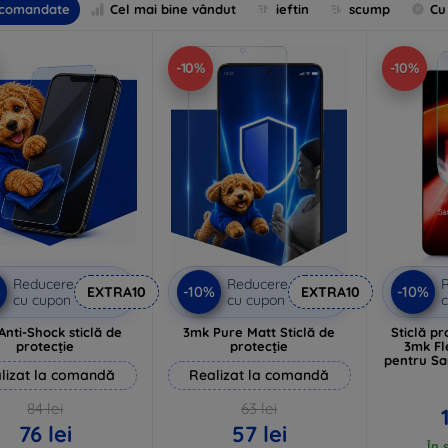
comandate
Cel mai bine vândut
ieftin
scump
Cu
-10%
-10%
Reducere
Reducere
%
-10%
-10%
EXTRA10
EXTRA10
cu cupon
cu cupon
c
Anti-Shock sticlă de
3mk Pure Matt Sticlă de
Sticlă pr
protecție
protecție
3mk Fl
pentru Sa
lizat la comandă
Realizat la comandă
84 lei
63 lei
76 lei
57 lei
În 