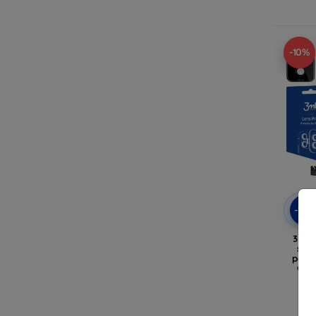
-10%
-10
3MK 
stic
pent
Gala