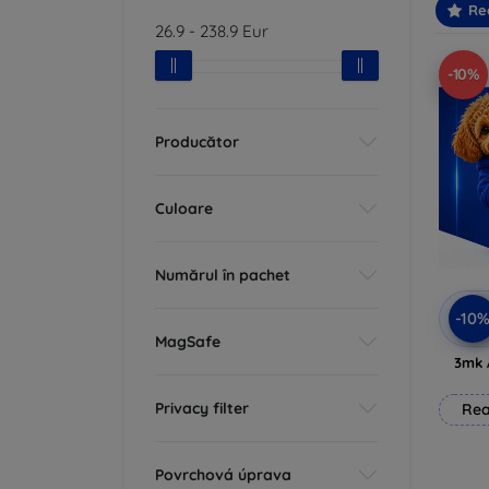
Re
26.9
-
238.9
Eur
-10%
Producător
Culoare
Numărul în pachet
-10
MagSafe
3mk 
Privacy filter
Rea
Povrchová úprava