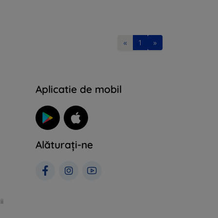
«
1
»
Aplicatie de mobil
Alăturați-ne
ii