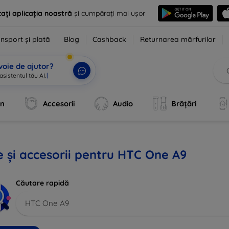
ați aplicația noastră
și cumpărați mai ușor
nsport și plată
Blog
Cashback
Returnarea mărfurilor
voie de ajutor?
asistentul tău AI.
|
an
Accesorii
Audio
Brățări
 și accesorii pentru HTC One A9
Căutare rapidă
HTC One A9