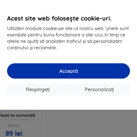
În stoc 3 buc
În stoc > 5 buc
În 
Acest site web folosește cookie-uri.
Utilizăm module cookie pe site-ul nostru web. Unele sunt
esențiale pentru buna funcționare a site-ului, în timp ce
altele ne ajută să analizăm traficul și să personalizăm
conținutul și reclamele.
Acceptă
Reducere
Respingeți
Personalizați
%
EXTRA10
cu cupon
 Hammer folie de
protecție
lizat la comandă
99 lei
89 lei