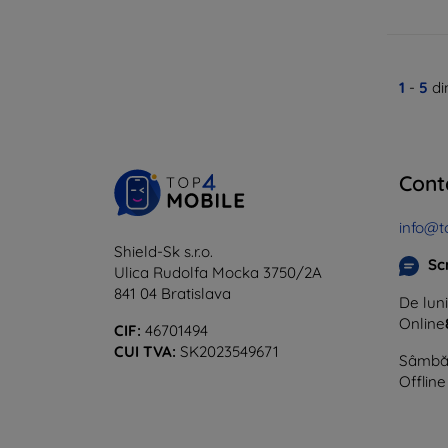
1
-
5
di
Cont
info@t
Shield-Sk s.r.o.
Sc
Ulica Rudolfa Mocka 3750/2A
841 04 Bratislava
De luni
Online
CIF:
46701494
CUI TVA:
SK2023549671
Sâmbăt
Offline