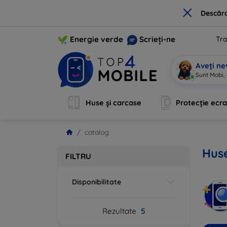
×
Descărc
Energie verde
Scrieți-ne
Tra
Aveți ne
Sunt Mobi, 
Huse și carcase
Protecție ecr
catalog
Huse
FILTRU
Disponibilitate
Rezultate
5