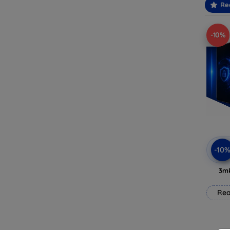
Re
-10%
-10
3mk
Rea