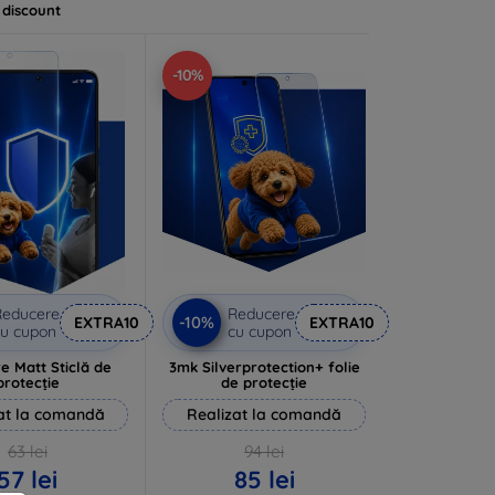
 discount
-10%
Reducere
Reducere
-10%
EXTRA10
EXTRA10
u cupon
cu cupon
e Matt Sticlă de
3mk Silverprotection+ folie
protecție
de protecție
at la comandă
Realizat la comandă
63 lei
94 lei
57 lei
85 lei