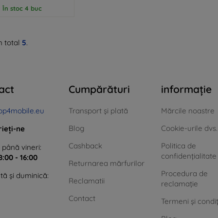
În stoc 4 buc
n total
5
.
act
Cumpărături
informație
op4mobile.eu
Transport și plată
Mărcile noastre
Blog
Cookie-urile dvs.
rieți-ne
Cashback
Politica de
 până vineri:
confidențialitate
8:00 - 16:00
Returnarea mărfurilor
Procedura de
ă și duminică:
Reclamatii
reclamație
Contact
Termeni și condiț