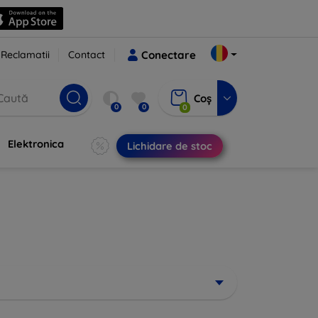
Reclamatii
Contact
Conectare
Coș
0
0
0
Elektronica
Lichidare de stoc