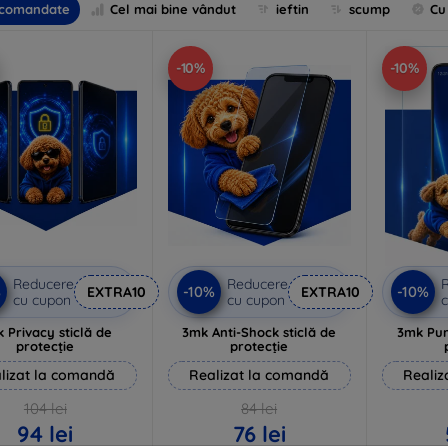
comandate
Cel mai bine vândut
ieftin
scump
Cu
-10%
-10%
Reducere
Reducere
%
-10%
-10%
EXTRA10
EXTRA10
cu cupon
cu cupon
c
 Privacy sticlă de
3mk Anti-Shock sticlă de
3mk Pur
protecție
protecție
lizat la comandă
Realizat la comandă
Realiz
104 lei
84 lei
94 lei
76 lei