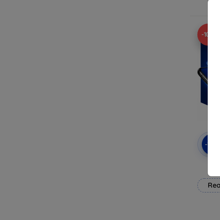
-10%
-10
3mk
Rea