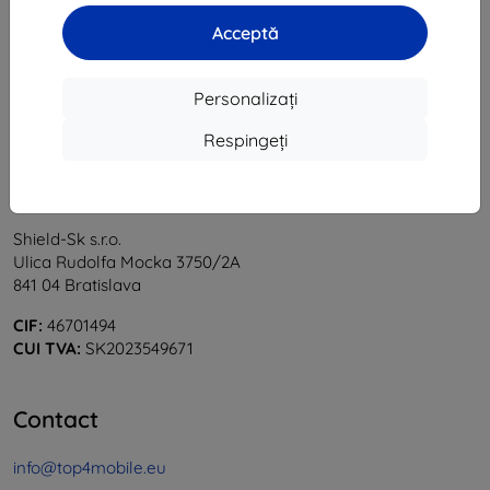
1
-
5
din total
5
.
Acceptă
«
1
»
Personalizați
Respingeți
Shield-Sk s.r.o.
Ulica Rudolfa Mocka 3750/2A
841 04 Bratislava
CIF:
46701494
CUI TVA:
SK2023549671
Contact
info@top4mobile.eu