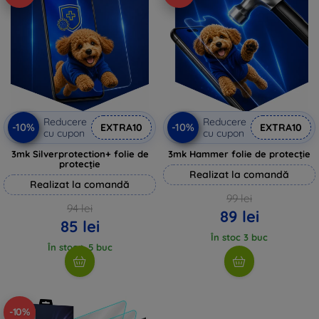
Reducere
Reducere
-10%
-10%
EXTRA10
EXTRA10
cu cupon
cu cupon
3mk Silverprotection+ folie de
3mk Hammer folie de protecție
protecție
Realizat la comandă
Realizat la comandă
99 lei
94 lei
89 lei
85 lei
În stoc 3 buc
În stoc > 5 buc
-10%