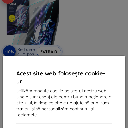
Reducere
-10%
EXTRA10
cu cupon
3mk Hardy Fusion Hybrid sticlă
de protecție pentru Apple
MacBook Air 11"
Acest site web folosește cookie-
130 lei
uri.
117 lei
Utilizăm module cookie pe site-ul nostru web.
În stoc > 5 buc
Unele sunt esențiale pentru buna funcționare a
site-ului, în timp ce altele ne ajută să analizăm
traficul și să personalizăm conținutul și
reclamele.