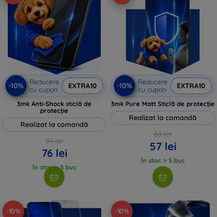
Reducere
Reducere
-10%
-10%
EXTRA10
EXTRA10
cu cupon
cu cupon
3mk Anti-Shock sticlă de
3mk Pure Matt Sticlă de protecție
protecție
Realizat la comandă
Realizat la comandă
63 lei
84 lei
57 lei
76 lei
În stoc > 5 buc
În stoc > 5 buc
-10%
-10%