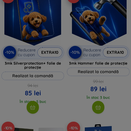
Reducere
Reducere
-10%
-10%
EXTRA10
EXTRA10
cu cupon
cu cupon
3mk Silverprotection+ folie de
3mk Hammer folie de protecție
protecție
Realizat la comandă
Realizat la comandă
99 lei
94 lei
89 lei
85 lei
În stoc 3 buc
În stoc > 5 buc
-10%
-10%