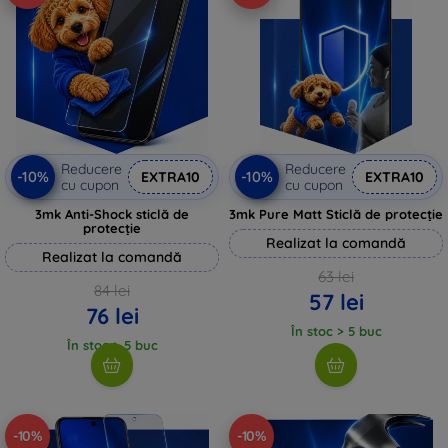
Reducere
Reducere
-10%
-10%
EXTRA10
EXTRA10
cu cupon
cu cupon
3mk Anti-Shock sticlă de
3mk Pure Matt Sticlă de protecție
protecție
Realizat la comandă
Realizat la comandă
63 lei
84 lei
57 lei
76 lei
În stoc > 5 buc
În stoc > 5 buc
-10%
-10%