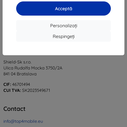
1
-
6
din total
6
.
Acceptă
«
1
»
Personalizați
Respingeți
Shield-Sk s.r.o.
Ulica Rudolfa Mocka 3750/2A
841 04 Bratislava
CIF:
46701494
CUI TVA:
SK2023549671
Contact
info@top4mobile.eu