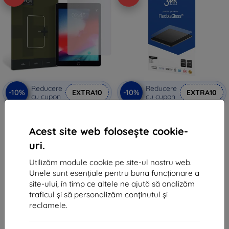
Reducere
Reducere
-10%
-10%
EXTRA10
EXTRA10
cu cupon
cu cupon
HOFI GLASS PRO+ IPAD AIR
3MK FlexibleGlass iPad Pro 9,7"
1/2/PRO 9.7 (23534568)
sticlă hibridă
58 lei
79 lei
Acest site web folosește cookie-
52 lei
71 lei
uri.
În stoc > 5 buc
În stoc > 5 buc
Utilizăm module cookie pe site-ul nostru web.
Unele sunt esențiale pentru buna funcționare a
site-ului, în timp ce altele ne ajută să analizăm
traficul și să personalizăm conținutul și
reclamele.