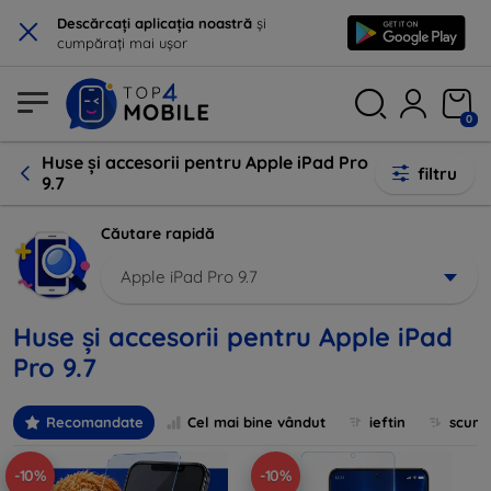
×
Descărcați aplicația noastră
și
cumpărați mai ușor
0
Huse și accesorii pentru Apple iPad Pro
filtru
9.7
Căutare rapidă
Apple iPad Pro 9.7
Huse și accesorii pentru Apple iPad
Pro 9.7
Recomandate
Cel mai bine vândut
ieftin
scum
-10%
-10%