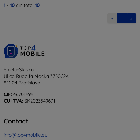
1
-
10
din total
10
.
«
1
»
Shield-Sk s.r.o.
Ulica Rudolfa Mocka 3750/2A
841 04 Bratislava
CIF:
46701494
CUI TVA:
SK2023549671
Contact
info@top4mobile.eu