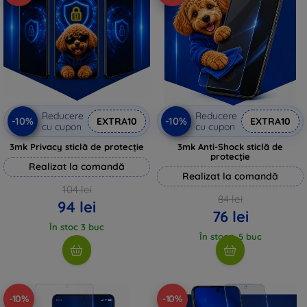
Reducere
Reducere
-10%
-10%
EXTRA10
EXTRA10
cu cupon
cu cupon
3mk Privacy sticlă de protecție
3mk Anti-Shock sticlă de
protecție
Realizat la comandă
Realizat la comandă
104 lei
84 lei
94 lei
76 lei
În stoc 3 buc
În stoc > 5 buc
-10%
-10%