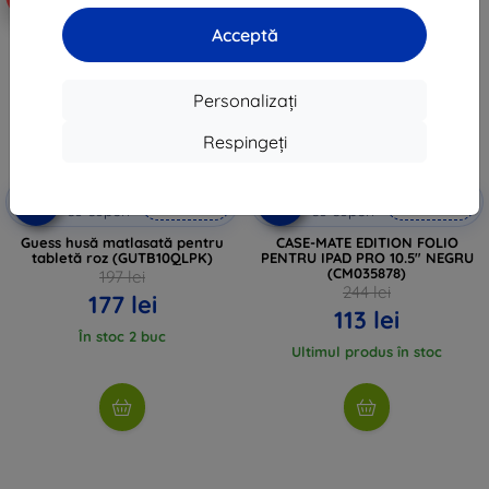
Acceptă
Personalizați
Respingeți
Reducere
Reducere
-10%
-10%
EXTRA10
EXTRA10
cu cupon
cu cupon
Guess husă matlasată pentru
CASE-MATE EDITION FOLIO
tabletă roz (GUTB10QLPK)
PENTRU IPAD PRO 10.5" NEGRU
(CM035878)
197 lei
244 lei
177 lei
113 lei
În stoc 2 buc
Ultimul produs în stoc