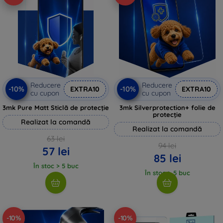
Reducere
Reducere
-10%
-10%
EXTRA10
EXTRA10
cu cupon
cu cupon
3mk Pure Matt Sticlă de protecție
3mk Silverprotection+ folie de
protecție
Realizat la comandă
Realizat la comandă
63 lei
94 lei
57 lei
85 lei
În stoc > 5 buc
În stoc > 5 buc
-10%
-10%