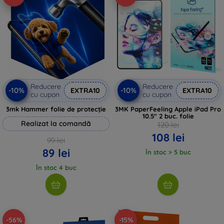
Reducere
Reducere
-10%
-10%
EXTRA10
EXTRA10
cu cupon
cu cupon
3mk Hammer folie de protecție
3MK PaperFeeling Apple iPad Pro
10.5" 2 buc. folie
Realizat la comandă
120 lei
108 lei
99 lei
89 lei
În stoc > 5 buc
În stoc 4 buc
-56%
-15%