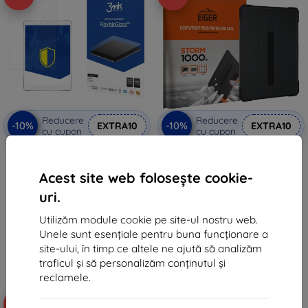
Reducere
Reducere
-10%
-10%
EXTRA10
EXTRA10
cu cupon
cu cupon
3MK FlexibleGlass iPad Pro 10,5"
Eiger Storm 1000m husă pentru
sticlă hibridă
Apple iPad 10.2 (2019) & (2020) /
Pro 10.5 / Air (2019) & (2020)
96 lei
Acest site web folosește cookie-
neagră (EGSR00101)
42 lei
218 lei
uri.
186 lei
Ultimul produs în stoc
Utilizăm module cookie pe site-ul nostru web.
În stoc 3 buc
Unele sunt esențiale pentru buna funcționare a
site-ului, în timp ce altele ne ajută să analizăm
traficul și să personalizăm conținutul și
reclamele.
-10%
-54%