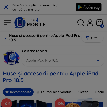
×
Descărcați aplicația noastră
și
cumpărați mai ușor
0
Huse și accesorii pentru Apple iPad Pro
filtru
10.5
Căutare rapidă
Apple iPad Pro 10.5
Huse și accesorii pentru Apple iPad
Pro 10.5
Recomandate
Cel mai bine vândut
ieftin
scum
-10%
-10%