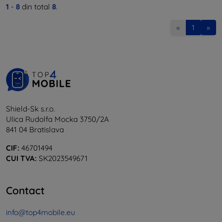
1
-
8
din total
8
.
«
1
»
Shield-Sk s.r.o.
Ulica Rudolfa Mocka 3750/2A
841 04 Bratislava
CIF:
46701494
CUI TVA:
SK2023549671
Contact
info@top4mobile.eu