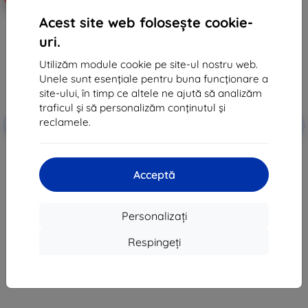
Acest site web folosește cookie-
uri.
Utilizăm module cookie pe site-ul nostru web.
Unele sunt esențiale pentru buna funcționare a
site-ului, în timp ce altele ne ajută să analizăm
traficul și să personalizăm conținutul și
Reducere
Reducere
reclamele.
-10%
-10%
EXTRA10
EXTRA10
cu cupon
cu cupon
Ghostek Covert4 Smoke husă
3MK FlexibleGlass sticlă hibridă
transparentă ultra-subțire
pentru Motorola One
pentru Moto One 5G
53 lei
Acceptă
86 lei
48 lei
58 lei
În stoc > 5 buc
Personalizați
În stoc 4 buc
Respingeți