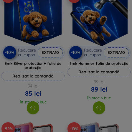
Reducere
Reducere
-10%
-10%
EXTRA10
EXTRA10
cu cupon
cu cupon
3mk Silverprotection+ folie de
3mk Hammer folie de protecție
protecție
Realizat la comandă
Realizat la comandă
99 lei
94 lei
89 lei
85 lei
În stoc 3 buc
În stoc > 5 buc
-59%
-10%