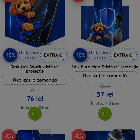
Reducere
Reducere
-10%
-10%
EXTRA10
EXTRA10
cu cupon
cu cupon
3mk Anti-Shock sticlă de
3mk Pure Matt Sticlă de protecție
protecție
Realizat la comandă
Realizat la comandă
63 lei
84 lei
57 lei
76 lei
În stoc > 5 buc
În stoc > 5 buc
-10%
-10%