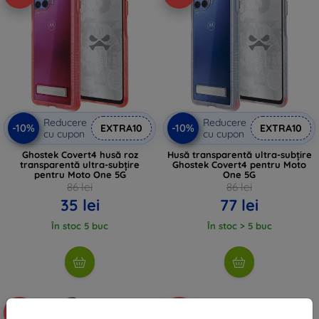
Reducere
Reducere
-10%
-10%
EXTRA10
EXTRA10
cu cupon
cu cupon
Ghostek Covert4 husă roz
Husă transparentă ultra-subțire
transparentă ultra-subțire
Ghostek Covert4 pentru Moto
pentru Moto One 5G
One 5G
86 lei
86 lei
35 lei
77 lei
În stoc 5 buc
În stoc > 5 buc
-32%
-10%