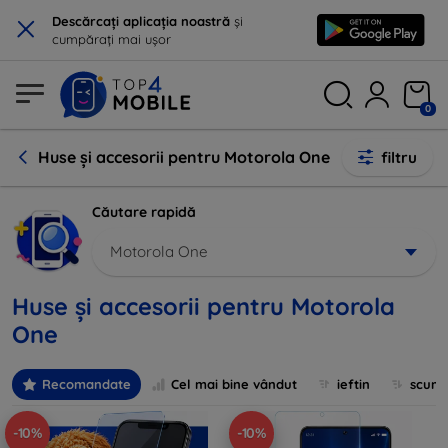
×
Descărcați aplicația noastră
și
cumpărați mai ușor
0
Huse și accesorii pentru Motorola One
filtru
Căutare rapidă
Motorola One
Huse și accesorii pentru Motorola
One
Recomandate
Cel mai bine vândut
ieftin
scum
-10%
-10%