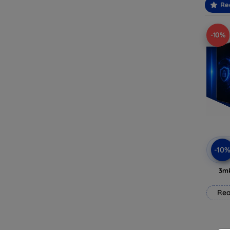
Re
-10%
-10
3mk
Rea