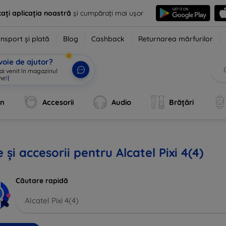
ați aplicația noastră
și cumpărați mai ușor
nsport și plată
Blog
Cashback
Returnarea mărfurilor
voie de ajutor?
 ai venit în magazinul
ne!
|
an
Accesorii
Audio
Brățări
 și accesorii pentru Alcatel Pixi 4(4)
Căutare rapidă
Alcatel Pixi 4(4)