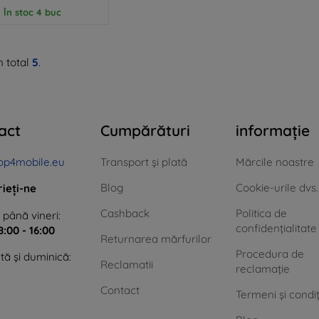
În stoc 4 buc
n total
5
.
act
Cumpărături
informație
op4mobile.eu
Transport și plată
Mărcile noastre
Blog
Cookie-urile dvs.
rieți-ne
Cashback
Politica de
 până vineri:
confidențialitate
8:00 - 16:00
Returnarea mărfurilor
Procedura de
ă și duminică:
Reclamatii
reclamație
Contact
Termeni și condiț