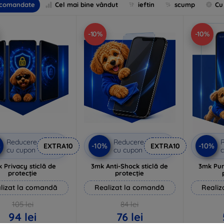
comandate
Cel mai bine vândut
ieftin
scump
Cu
-10%
-10%
Reducere
Reducere
%
-10%
-10%
EXTRA10
EXTRA10
cu cupon
cu cupon
c
 Privacy sticlă de
3mk Anti-Shock sticlă de
3mk Pur
protecție
protecție
lizat la comandă
Realizat la comandă
Realiz
105 lei
84 lei
94 lei
76 lei