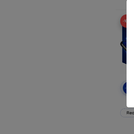
-10%
-10
3mk
Rea