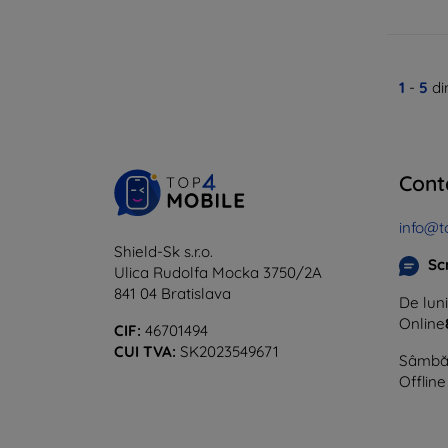
1
-
5
di
Cont
info@t
Shield-Sk s.r.o.
Sc
Ulica Rudolfa Mocka 3750/2A
841 04 Bratislava
De luni
Online
CIF:
46701494
CUI TVA:
SK2023549671
Sâmbăt
Offline