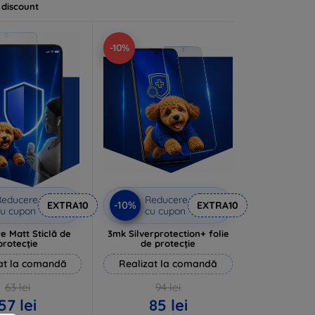
 discount
-10%
Reducere
Reducere
-10%
EXTRA10
EXTRA10
u cupon
cu cupon
e Matt Sticlă de
3mk Silverprotection+ folie
protecție
de protecție
at la comandă
Realizat la comandă
63 lei
94 lei
57 lei
85 lei