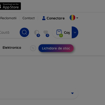
Reclamatii
Contact
Conectare
Coș
0
0
0
Elektronica
Lichidare de stoc