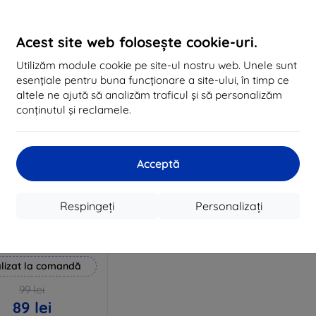
În stoc 2 buc
În stoc > 5 buc
În 
Acest site web folosește cookie-uri.
Utilizăm module cookie pe site-ul nostru web. Unele sunt
esențiale pentru buna funcționare a site-ului, în timp ce
altele ne ajută să analizăm traficul și să personalizăm
conținutul și reclamele.
Acceptă
Reducere
Respingeți
Personalizați
%
EXTRA10
cu cupon
 Hammer folie de
protecție
lizat la comandă
99 lei
89 lei