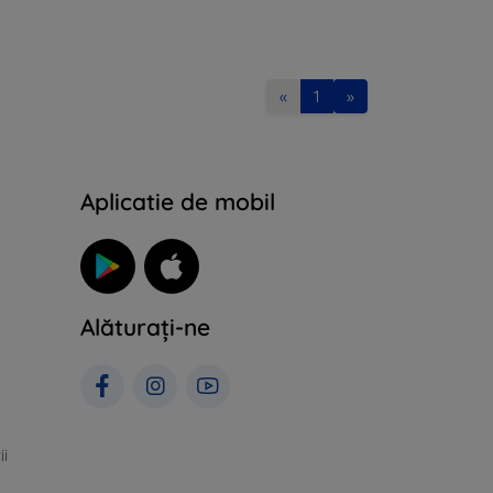
«
1
»
Aplicatie de mobil
Alăturați-ne
ii