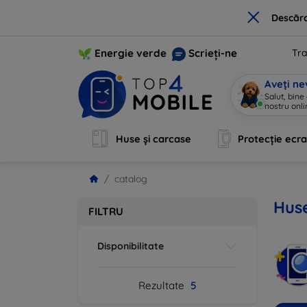
×
Descărc
Energie verde
Scrieți-ne
Tra
Aveți ne
Salut, bine
nostru onli
Huse și carcase
Protecție ecr
catalog
Huse
FILTRU
Disponibilitate
Rezultate
5