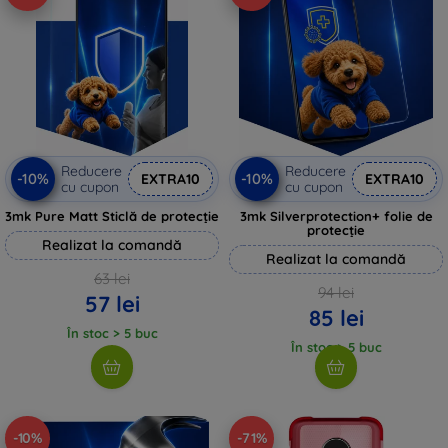
Reducere
Reducere
-10%
-10%
EXTRA10
EXTRA10
cu cupon
cu cupon
3mk Pure Matt Sticlă de protecție
3mk Silverprotection+ folie de
protecție
Realizat la comandă
Realizat la comandă
63 lei
94 lei
57 lei
85 lei
În stoc > 5 buc
În stoc > 5 buc
-10%
-71%