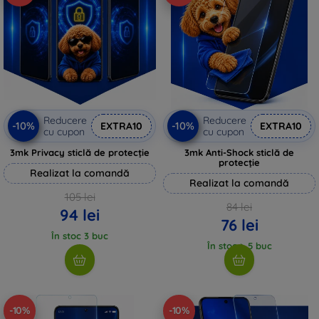
Reducere
Reducere
-10%
-10%
EXTRA10
EXTRA10
cu cupon
cu cupon
3mk Privacy sticlă de protecție
3mk Anti-Shock sticlă de
protecție
Realizat la comandă
Realizat la comandă
105 lei
84 lei
94 lei
76 lei
În stoc 3 buc
În stoc > 5 buc
-10%
-10%