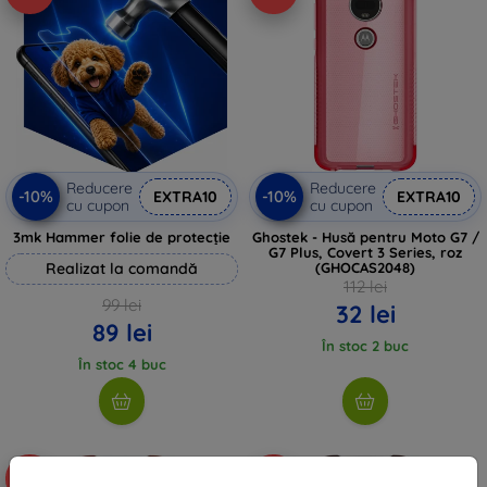
Reducere
Reducere
-10%
-10%
EXTRA10
EXTRA10
cu cupon
cu cupon
3mk Hammer folie de protecție
Ghostek - Husă pentru Moto G7 /
G7 Plus, Covert 3 Series, roz
Realizat la comandă
(GHOCAS2048)
112 lei
99 lei
32 lei
89 lei
În stoc 2 buc
În stoc 4 buc
-16%
-18%