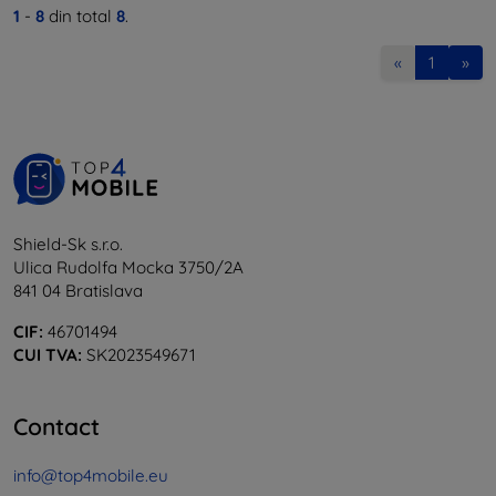
1
-
8
din total
8
.
«
1
»
Shield-Sk s.r.o.
Ulica Rudolfa Mocka 3750/2A
841 04 Bratislava
CIF:
46701494
CUI TVA:
SK2023549671
Contact
info@top4mobile.eu