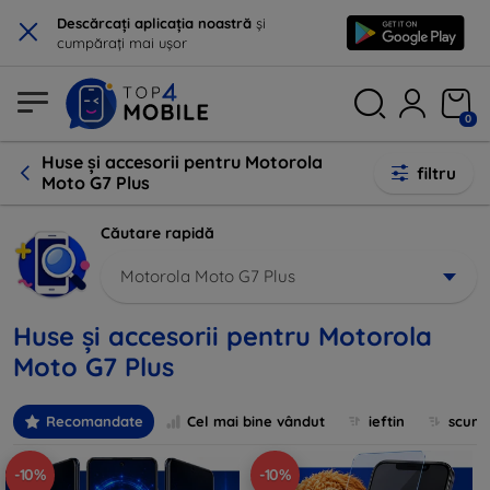
×
Descărcați aplicația noastră
și
cumpărați mai ușor
0
Huse și accesorii pentru Motorola
filtru
Moto G7 Plus
Căutare rapidă
Motorola Moto G7 Plus
Huse și accesorii pentru Motorola
Moto G7 Plus
Recomandate
Cel mai bine vândut
ieftin
scum
-10%
-10%