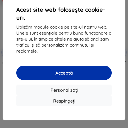
Acest site web folosește cookie-
uri.
Utilizăm module cookie pe site-ul nostru web.
Unele sunt esențiale pentru buna funcționare a
site-ului, în timp ce altele ne ajută să analizăm
traficul și să personalizăm conținutul și
Reducere
Reducere
reclamele.
-10%
-10%
EXTRA10
EXTRA10
cu cupon
cu cupon
Ghostek - husă pentru Moto G7 /
Ghostek - husă pentru Moto G7 /
G7 Plus, Covert 3 Series,
G7 Plus, Covert 3 Series,
transparentă (GHOCAS2047)
Smoke(GHOCAS2046)
Acceptă
112 lei
172 lei
94 lei
141 lei
Personalizați
În stoc 3 buc
Ultimul produs în stoc
Respingeți