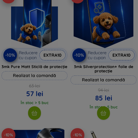
Reducere
Reducere
-10%
-10%
EXTRA10
EXTRA10
cu cupon
cu cupon
3mk Pure Matt Sticlă de protecție
3mk Silverprotection+ folie de
protecție
Realizat la comandă
Realizat la comandă
63 lei
94 lei
57 lei
85 lei
În stoc > 5 buc
În stoc > 5 buc
-10%
-10%