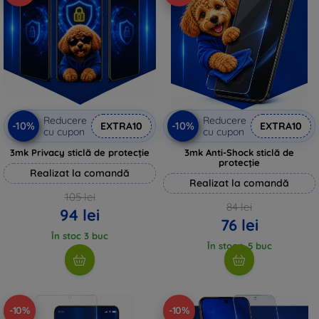
Reducere
Reducere
-10%
-10%
EXTRA10
EXTRA10
cu cupon
cu cupon
3mk Privacy sticlă de protecție
3mk Anti-Shock sticlă de
protecție
Realizat la comandă
Realizat la comandă
105 lei
84 lei
94 lei
76 lei
În stoc 3 buc
În stoc > 5 buc
-10%
-10%