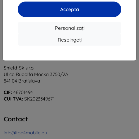
1
-
6
din total
6
.
Acceptă
«
1
»
Personalizați
Respingeți
Shield-Sk s.r.o.
Ulica Rudolfa Mocka 3750/2A
841 04 Bratislava
CIF:
46701494
CUI TVA:
SK2023549671
Contact
info@top4mobile.eu