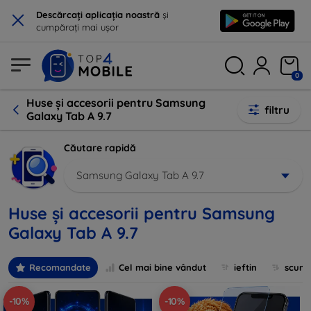
×
Descărcați aplicația noastră
și
cumpărați mai ușor
0
Huse și accesorii pentru Samsung
filtru
Galaxy Tab A 9.7
Căutare rapidă
Samsung Galaxy Tab A 9.7
Huse și accesorii pentru Samsung
Galaxy Tab A 9.7
Recomandate
Cel mai bine vândut
ieftin
scum
-10%
-10%