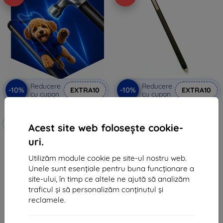
Reducere
Reducere
-10%
-10%
EXTRA10
EXTRA10
cu cupon
cu cupon
3mk Hammer folie de protecție
Stylus Samsung SM-P550 Galaxy
Tab A 9.7 negru (vrac) (GH98-
Realizat la comandă
36517D)
Acest site web folosește cookie-
120 lei
99 lei
uri.
108 lei
89 lei
Utilizăm module cookie pe site-ul nostru web.
Ultimul produs în stoc
În stoc 4 buc
Unele sunt esențiale pentru buna funcționare a
site-ului, în timp ce altele ne ajută să analizăm
traficul și să personalizăm conținutul și
reclamele.