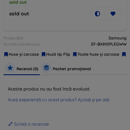
sold out
sold out
Producător
Samsung
Numărul produsului
EF-BX810PLEGWW
Huse și carcase
Husă tip Flip
Toate huse și carcase
O
Recenzii (0)
Pachet promoțional
Aceste produs nu au fost încă evaluat.
Aveți experiență cu acest produs? Ajutați și pe alții
.
Scrieți o recenzie