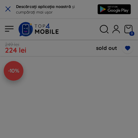
×
Descărcați aplicația noastră
și
cumpărați mai ușor
0
249 lei
sold out
224 lei
-10%