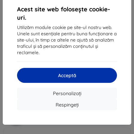
Acest site web folosește cookie-
uri.
Utilizăm module cookie pe site-ul nostru web.
Unele sunt esențiale pentru buna funcționare a
site-ului, în timp ce altele ne ajută să analizăm
Husă Samsung EF-BX810PLE Smart Book pentru
traficul și să personalizăm conținutul și
Galaxy Tab S9+/S9 FE+ Blue (EF-BX810PLEGWW)
reclamele.
Potrivit pentru:
Samsung Galaxy Tab S9+
Samsung Galaxy Tab S9 FE+
Acceptă
249 lei
224 lei
Personalizați
Preț fără DPH
185 lei
Respingeți
-10%
Reducere cu cupon
EXTRA10
Adaugă în coș