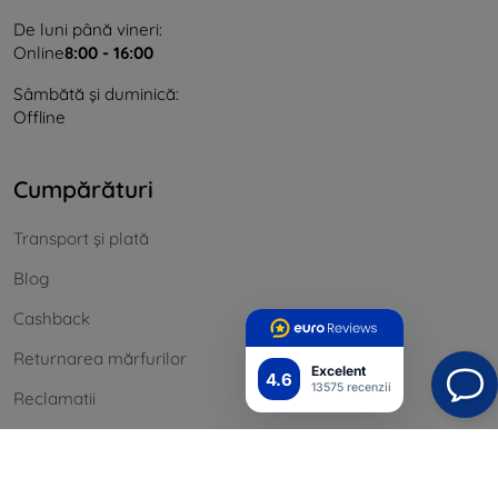
De luni până vineri:
Online
8:00 - 16:00
Sâmbătă și duminică:
Offline
Cumpărături
Transport și plată
Blog
Cashback
Returnarea mărfurilor
Excelent
4.6
13575 recenzii
Reclamatii
Contact
informație