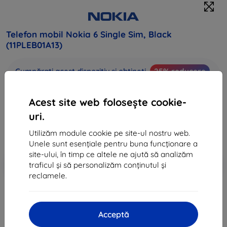
Telefon mobil Nokia 6 Single Sim, Black
(11PLEB01A13)
Cumpărați acest dispozitiv și obțineți
25% reducere
la toate accesoriile pentru acesta!
Acest site web folosește cookie-
1.331 lei
1.198 lei
uri.
Utilizăm module cookie pe site-ul nostru web.
Preț fără DPH
990 lei
Unele sunt esențiale pentru buna funcționare a
site-ului, în timp ce altele ne ajută să analizăm
-10%
Reducere cu cupon
EXTRA10
Adaugă în coș
traficul și să personalizăm conținutul și
reclamele.
sold out
Acceptă
sold out