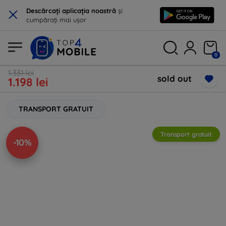
×
Descărcați aplicația noastră
și
cumpărați mai ușor
0
1.331 lei
sold out
1.198 lei
TRANSPORT GRATUIT
Transport gratuit
-10%