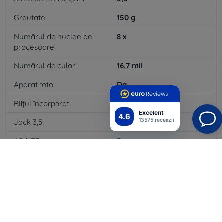
Greutate
150
g
Numărul de nuclee de
8
x
procesoare
Numărul de culori
16,7
mil
Aparat foto
Da
Blițul încorporat
Da
Excelent
4.6
13575 recenzii
Jack 3,5
Da
4G/LTE
Da
Tip baterie
Li-ion
Capacitatea bateriei
3000
mAh
Bluetooth
Da
WiFi
Da