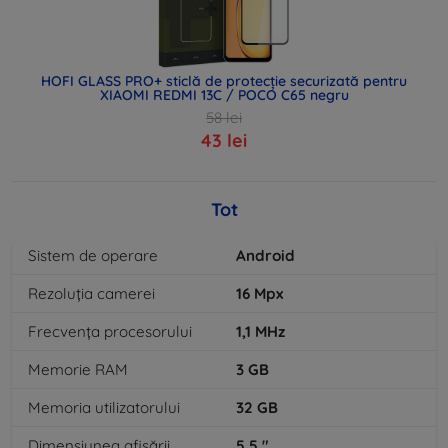
HOFI GLASS PRO+ sticlă de protecție securizată pentru
XIAOMI REDMI 13C / POCO C65 negru
58 lei
43 lei
Tot
Sistem de operare
Android
Rezoluția camerei
16
Mpx
Frecvența procesorului
1,1
MHz
Memorie RAM
3
GB
Memoria utilizatorului
32
GB
Dimensiunea afișării
5,5
"