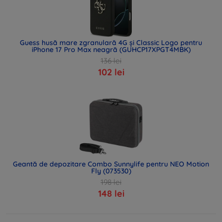
Guess husă mare zgranulară 4G și Classic Logo pentru
iPhone 17 Pro Max neagră (GUHCP17XPGT4MBK)
136 lei
102 lei
Geantă de depozitare Combo Sunnylife pentru NEO Motion
Fly (073530)
198 lei
148 lei