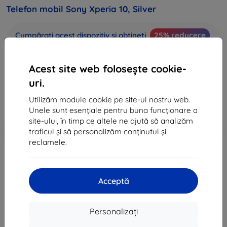
Telefon mobil Sony Xperia 10, Silver
Cumpărați acest dispozitiv și obțineți
25% reducere
la toate accesoriile pentru acesta!
Acest site web folosește cookie-
1.530 lei
1.377 lei
uri.
Utilizăm module cookie pe site-ul nostru web.
Preț fără DPH
1.138 lei
Unele sunt esențiale pentru buna funcționare a
site-ului, în timp ce altele ne ajută să analizăm
-10%
Reducere cu cupon
EXTRA10
Adaugă în coș
traficul și să personalizăm conținutul și
reclamele.
sold out
Acceptă
sold out
Personalizați
Producător
Sony