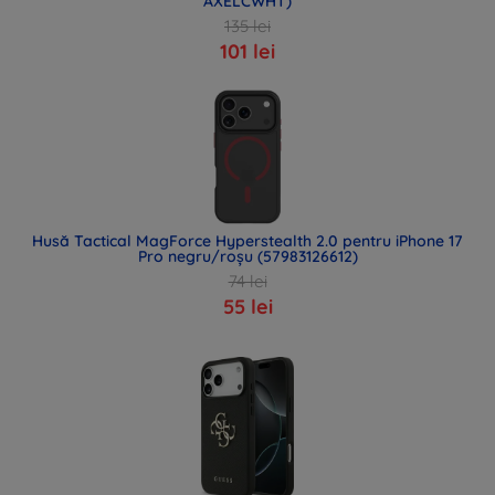
AXELCWHT)
135 lei
101 lei
Husă Tactical MagForce Hyperstealth 2.0 pentru iPhone 17
Pro negru/roșu (57983126612)
74 lei
55 lei