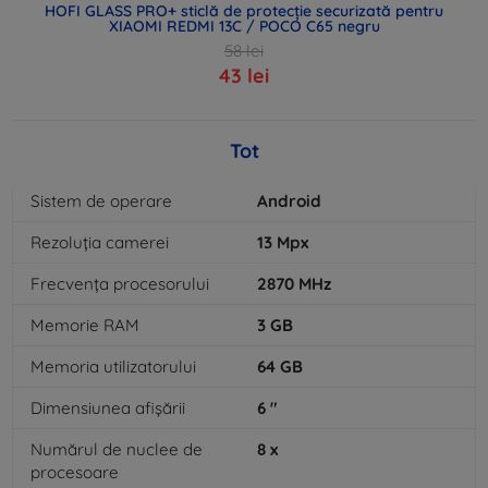
HOFI GLASS PRO+ sticlă de protecție securizată pentru
XIAOMI REDMI 13C / POCO C65 negru
58 lei
43 lei
Tot
Sistem de operare
Android
Rezoluția camerei
13
Mpx
Frecvența procesorului
2870
MHz
Memorie RAM
3
GB
Memoria utilizatorului
64
GB
Dimensiunea afișării
6
"
Numărul de nuclee de
8
x
procesoare