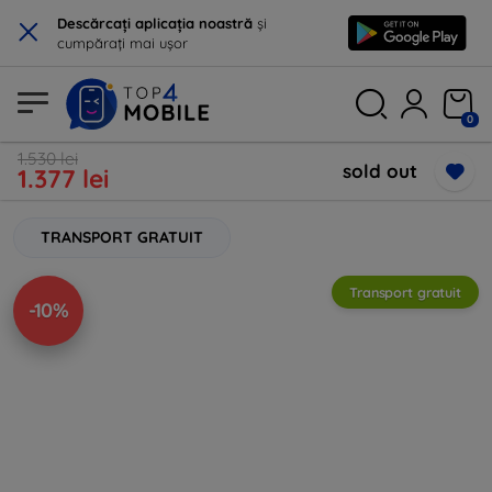
×
Descărcați aplicația noastră
și
cumpărați mai ușor
0
1.530 lei
sold out
1.377 lei
TRANSPORT GRATUIT
Transport gratuit
-10%