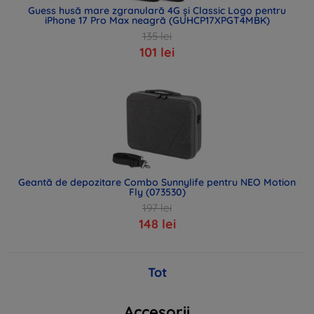
Guess husă mare zgranulară 4G și Classic Logo pentru
iPhone 17 Pro Max neagră (GUHCP17XPGT4MBK)
135 lei
101 lei
Geantă de depozitare Combo Sunnylife pentru NEO Motion
Fly (073530)
197 lei
148 lei
Tot
Accesorii