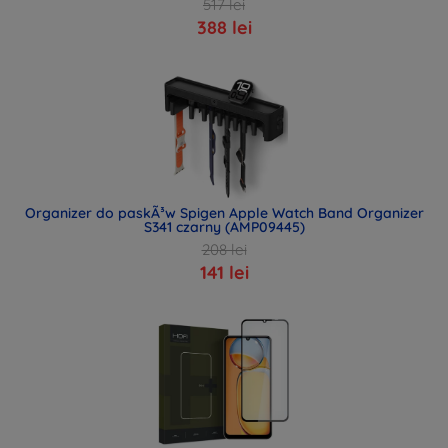
517 lei
388 lei
Organizer do paskÃ³w Spigen Apple Watch Band Organizer
S341 czarny (AMP09445)
208 lei
141 lei