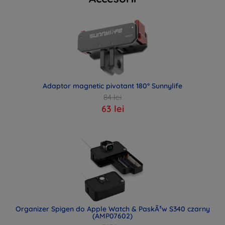
Adaptor magnetic pivotant 180° Sunnylife
84 lei
63 lei
Organizer Spigen do Apple Watch & PaskÃ³w S340 czarny
(AMP07602)