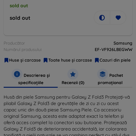
sold out
sold out
Producător
Samsung
Numărul produsului
EF-VF926LBEGWW
Huse și carcase
Toate huse și carcase
Cazuri din piele
Descrierea și
Pachet
specificațiile
Recenzii (0)
promoțional
Husă din piele Samsung pentru Galaxy Z Fold3 Protejați-vă
pliabil Galaxy Z Pold3 de greutățile de zi cu zi cu acest
capac unic din două piese Samsung Piele. Ca accesoriu
original Samsung, acesta este adaptat exact la telefon și
oferă acces complet la conectori sau butoane. Protejează
Galaxy Z Fold3 de deteriorarea accidentală, iar colorarea
tonifiată a pielii naturale se va combina perfect cu stilul dvs.