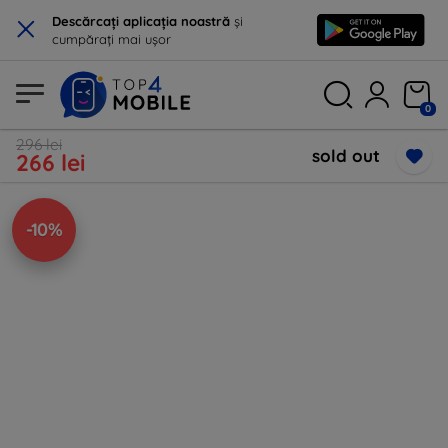
×
Descărcați aplicația noastră
și
cumpărați mai ușor
0
296 lei
sold out
266 lei
-10%