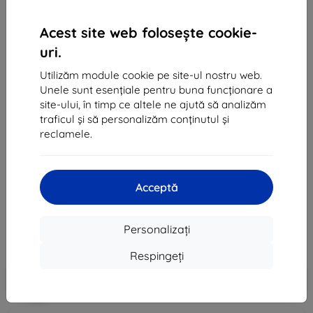
Acest site web folosește cookie-
uri.
Utilizăm module cookie pe site-ul nostru web.
Unele sunt esențiale pentru buna funcționare a
site-ului, în timp ce altele ne ajută să analizăm
Huse Case Samsung EF-VF926LBEGWW Z Fold 3
traficul și să personalizăm conținutul și
black Leather Cover (EF-VF926LBEGWW)
reclamele.
Potrivit pentru:
Samsung Galaxy Z Fold 3
Descrierea și specificațiile
Acceptă
296 lei
266 lei
Personalizați
Preț fără DPH
220 lei
Respingeți
-10%
Reducere cu cupon
EXTRA10
Adaugă în coș