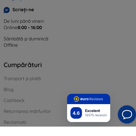
Scrieți-ne
De luni până vineri:
Online
8:00 - 16:00
Sâmbătă și duminică:
Offline
Cumpărături
Transport și plată
Blog
Cashback
Returnarea mărfurilor
Excelent
4.6
13575 recenzii
Reclamatii
Contact