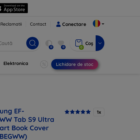
Reclamatii
Contact
Conectare
Coș
0
0
0
Elektronica
Lichidare de stoc
ung EF-
1x
WW Tab S9 Ultra
art Book Cover
PBEGWW)