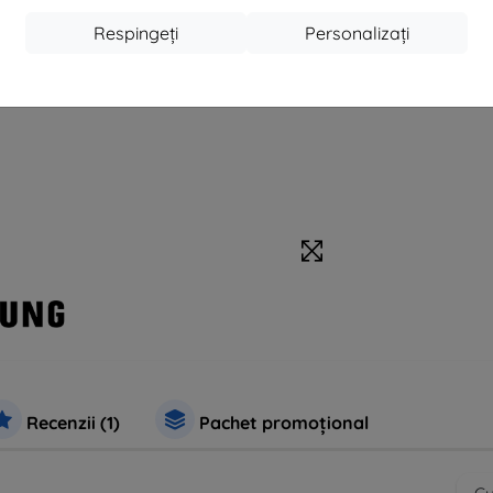
Respingeți
Personalizați
Recenzii (1)
Pachet promoțional