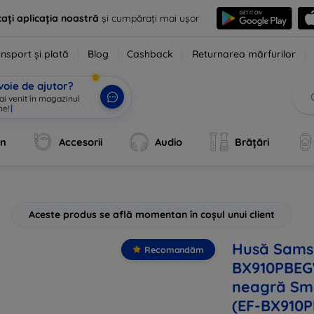
ați aplicația noastră
și cumpărați mai ușor
nsport și plată
Blog
Cashback
Returnarea mărfurilor
voie de ajutor?
 ai venit în magazinul
ne!
|
an
Accesorii
Audio
Brățări
Aceste produs se află momentan în coșul unui client
Husă Sams
Recomandăm
BX910PBEG
neagră Sm
(EF-BX910