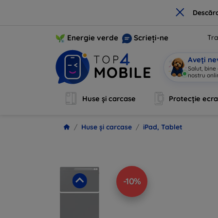
×
Descărc
Energie verde
Scrieți-ne
Tra
Aveți ne
Salut, bine
nostru onli
Huse și carcase
Protecție ecr
Huse și carcase
iPad, Tablet
-10%