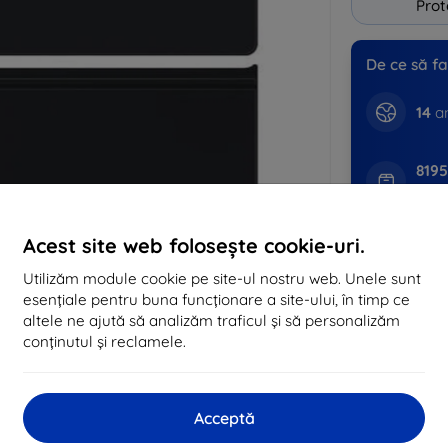
Prot
De ce să fa
14
an
819
come
Acest site web folosește cookie-uri.
CASH
Utilizăm module cookie pe site-ul nostru web. Unele sunt
esențiale pentru buna funcționare a site-ului, în timp ce
altele ne ajută să analizăm traficul și să personalizăm
Producător
conținutul și reclamele.
Numărul produsul
EAN
Huse și carcas
Acceptă