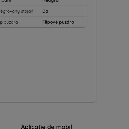
loare
Neagră
tegrovaný stojan
Da
p puzdra
Flipové puzdro
Aplicatie de mobil