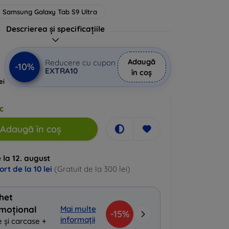
Samsung Galaxy Tab S9 Ultra
Descrierea și specificațiile
Adaugă
Reducere cu cupon
-10%
EXTRA10
în coș
ei
uc
Adaugă în coș
 la 12. august
ort de la
10 lei
(Gratuit de la 300 lei)
het
moțional
Mai multe
-15%
informații
 și carcase +