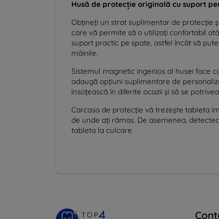
Husă de protecție originală cu suport p
Obțineți un strat suplimentar de protecție ș
care vă permite să o utilizați confortabil atât
suport practic pe spate, astfel încât să put
mâinile.
Sistemul magnetic ingenios al husei face ca
adaugă opțiuni suplimentare de personaliz
însoțească în diferite ocazii și să se potriv
Carcasa de protecție vă trezește tableta ime
de unde ați rămas. De asemenea, detecteaz
tableta la culcare.
Cont