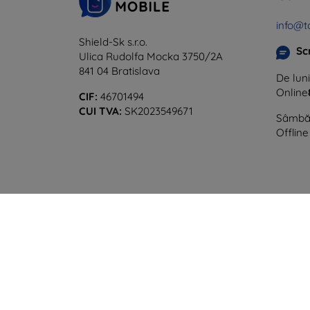
info@t
Shield-Sk s.r.o.
Sc
Ulica Rudolfa Mocka 3750/2A
841 04 Bratislava
De luni
Online
CIF:
46701494
CUI TVA:
SK2023549671
Sâmbăt
Offline