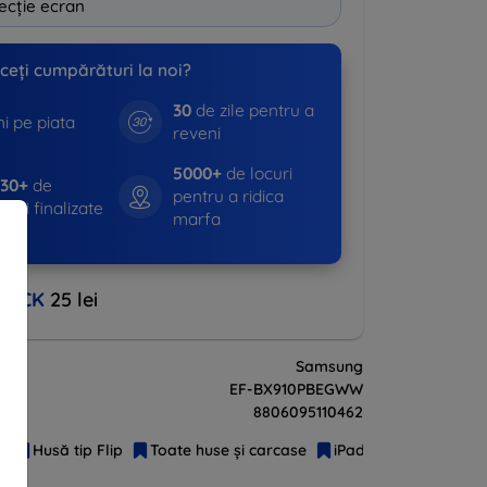
ecție ecran
ceți cumpărături la noi?
30
de zile pentru a
i pe piata
reveni
5000+
de locuri
530+
de
pentru a ridica
nzi finalizate
marfa
BACK
25 lei
Samsung
ui
EF-BX910PBEGWW
8806095110462
e
Husă tip Flip
Toate huse și carcase
iPad, Tablet