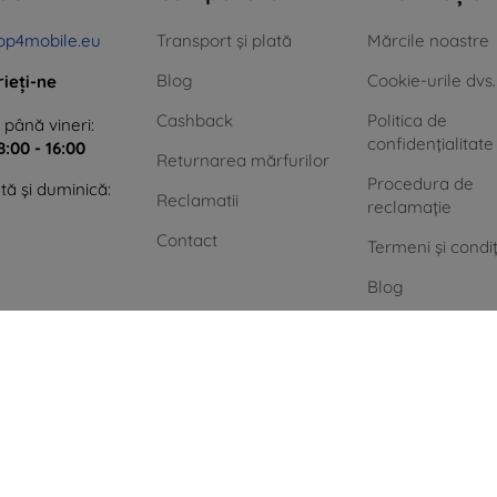
op4mobile.eu
Transport și plată
Mărcile noastre
Blog
Cookie-urile dvs.
rieți-ne
Cashback
Politica de
 până vineri:
confidențialitate
8:00 - 16:00
Returnarea mărfurilor
Procedura de
ă și duminică:
Reclamatii
reclamație
Contact
Termeni și condiț
Blog
Contact
Achiziție fără TV
pentru firme
Energie verde