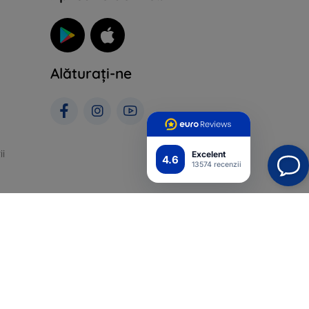
Alăturați-ne
ii
Excelent
4.6
13574 recenzii
A