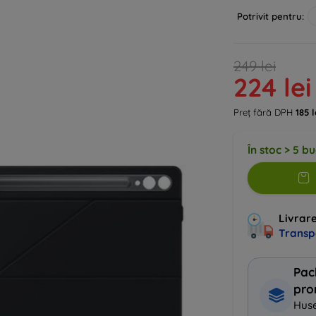
Potrivit pentru:
249 lei
224 lei
Preț fără DPH
185 l
În stoc > 5 b
Livrare
Transp
Pac
pro
Huse