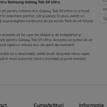
Cu
entru Samsung Galaxy Tab S9 Ultra
In
i stil pentru tableta dvs. Galaxy Tab S9 Ultra cu o husă
 în orientare portret, cât și peisaj. În plus, există un
Ty
eți supraveghea conținutul de pe ecran fără să vă folosiți
 aceasta să fie ușor de atașat și de îndepărtat și
are pentru Galaxy Tab S9 Ultra. Aceasta va putea să vă
ească rapid cu starea dvs. de spirit de moment.
diat ce o deschideți, astfel încât să puteți relua rapid
ă în mod automat când o închideți și pune imediat
act
Cumpărături
informație