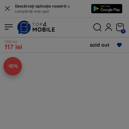
×
Descărcați aplicația noastră
și
cumpărați mai ușor
0
130 lei
sold out
117 lei
-10%