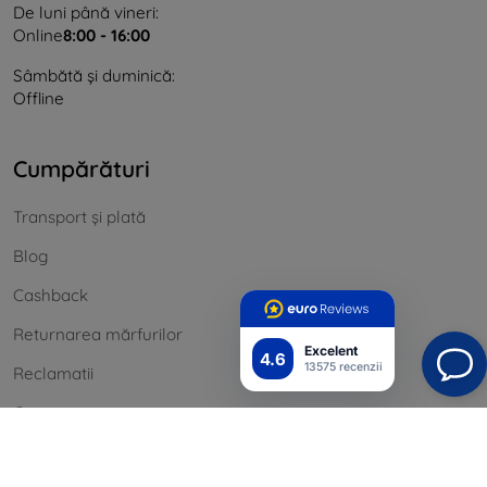
De luni până vineri:
Online
8:00 - 16:00
Sâmbătă și duminică:
Offline
Cumpărături
Transport și plată
Blog
Cashback
Returnarea mărfurilor
Excelent
4.6
13575 recenzii
Reclamatii
Contact
informație