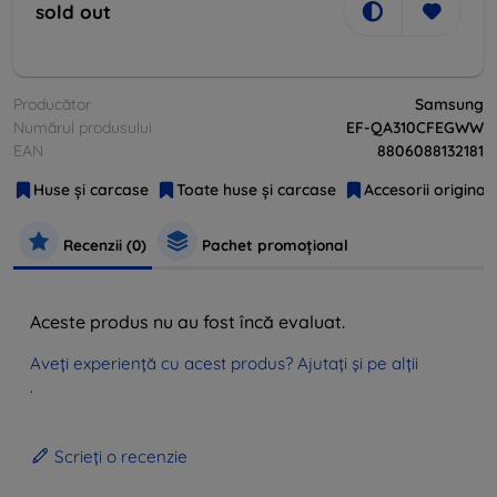
sold out
Producător
Samsung
Numărul produsului
EF-QA310CFEGWW
EAN
8806088132181
Huse și carcase
Toate huse și carcase
Accesorii original
Recenzii (0)
Pachet promoțional
Aceste produs nu au fost încă evaluat.
Aveți experiență cu acest produs? Ajutați și pe alții
.
Scrieți o recenzie