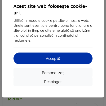
Acest site web folosește cookie-
uri.
Utilizăm module cookie pe site-ul nostru web.
Unele sunt esențiale pentru buna funcționare a
site-ului, în timp ce altele ne ajută să analizăm
Huse SAMSUNG PUZDRO CLEAR COVER PRE
traficul și să personalizăm conținutul și
GALAXY A3 2016 (EF-QA310CFEGWW), GOLD
reclamele.
Potrivit pentru:
Samsung Galaxy A3 2016
130 lei
Acceptă
117 lei
Preț fără DPH
97 lei
Personalizați
Respingeți
-10%
Reducere cu cupon
EXTRA10
Adaugă în coș
sold out