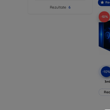
Re
Rezultate
6
-10%
-10
3mk
Rea