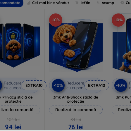
comandate
Cel mai bine vândut
ieftin
scump
Cu
-10%
-10%
Reducere
Reducere
%
-10%
-10%
EXTRA10
EXTRA10
cu cupon
cu cupon
c
 Privacy sticlă de
3mk Anti-Shock sticlă de
3mk Pur
protecție
protecție
lizat la comandă
Realizat la comandă
Realiz
104 lei
84 lei
94 lei
76 lei