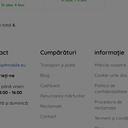
În stoc 4 buc
n total
6
.
act
Cumpărături
informație
op4mobile.eu
Transport și plată
Mărcile noastre
Blog
Cookie-urile dvs.
rieți-ne
Cashback
Politica de
 până vineri:
confidențialitate
8:00 - 16:00
Returnarea mărfurilor
Procedura de
ă și duminică:
Reclamatii
reclamație
Contact
Termeni și condiț