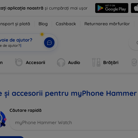
ați aplicația noastră
și cumpărați mai ușor
nsport și plată
Blog
Cashback
Returnarea mărfurilor
voie de ajutor?
e de ajutor?
|
an
Accesorii
Audio
Brățări
e și accesorii pentru myPhone Hammer
Căutare rapidă
myPhone Hammer Watch