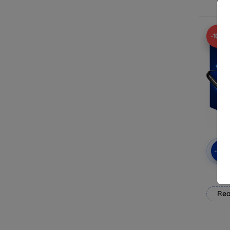
-10%
-10
3mk
Rea