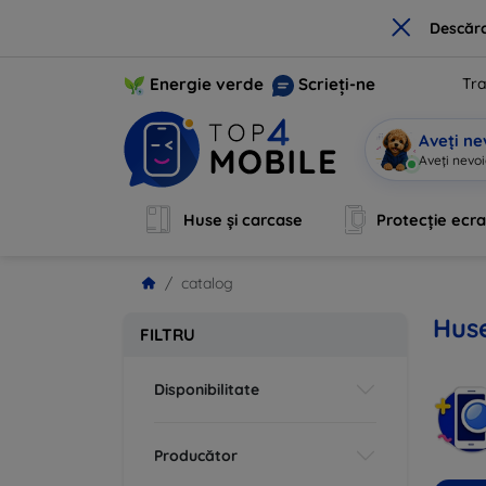
×
Descărc
Energie verde
Scrieți-ne
Tra
Aveți ne
Aveți nevoi
Huse și carcase
Protecție ecr
catalog
Hus
FILTRU
Disponibilitate
Producător