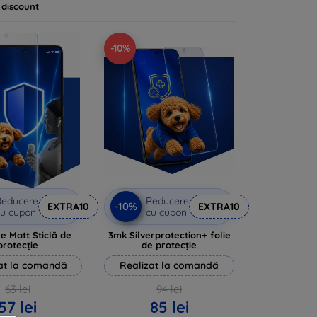
 discount
-10%
Reducere
Reducere
-10%
EXTRA10
EXTRA10
u cupon
cu cupon
e Matt Sticlă de
3mk Silverprotection+ folie
protecție
de protecție
at la comandă
Realizat la comandă
63 lei
94 lei
57 lei
85 lei