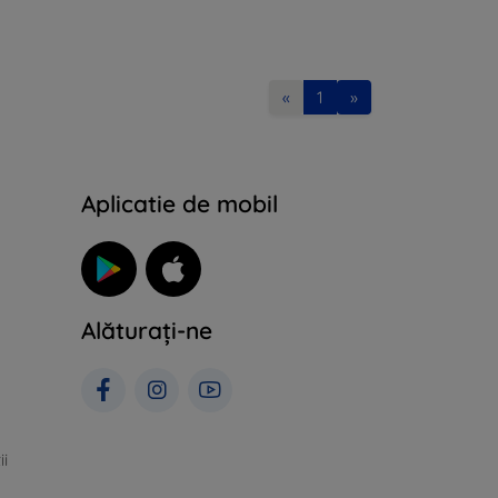
«
1
»
Aplicatie de mobil
Alăturați-ne
ii