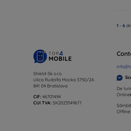
1
-
6
di
Cont
info@t
Shield-Sk s.r.o.
Sc
Ulica Rudolfa Mocka 3750/2A
841 04 Bratislava
De luni
Online
CIF:
46701494
CUI TVA:
SK2023549671
Sâmbăt
Offline