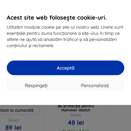
În stoc 3 buc
În stoc > 5 buc
În 
Acest site web folosește cookie-uri.
-10%
Utilizăm module cookie pe site-ul nostru web. Unele sunt
esențiale pentru buna funcționare a site-ului, în timp ce
altele ne ajută să analizăm traficul și să personalizăm
conținutul și reclamele.
Acceptă
Reducere
Reducere
Respingeți
Personalizați
%
-10%
EXTRA10
EXTRA10
cu cupon
cu cupon
 Hammer folie de
3mk Watch Protection
protecție
FlexibleGlass Hybrid sticlă
de protecție pentru
lizat la comandă
Hammer Watch
53 lei
99 lei
48 lei
89 lei
În stoc > 5 buc