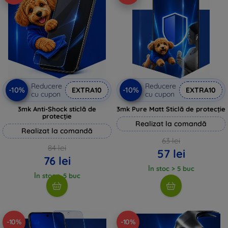
Reducere
Reducere
-10%
-10%
EXTRA10
EXTRA10
cu cupon
cu cupon
3mk Anti-Shock sticlă de
3mk Pure Matt Sticlă de protecție
protecție
Realizat la comandă
Realizat la comandă
63 lei
84 lei
57 lei
76 lei
În stoc > 5 buc
În stoc > 5 buc
-10%
-10%