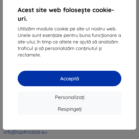
1
-
4
din total
4
.
Acest site web folosește cookie-
«
1
»
uri.
Utilizăm module cookie pe site-ul nostru web.
Unele sunt esențiale pentru buna funcționare a
site-ului, în timp ce altele ne ajută să analizăm
traficul și să personalizăm conținutul și
reclamele.
Shield-Sk s.r.o.
Ulica Rudolfa Mocka 3750/2A
Acceptă
841 04 Bratislava
CIF:
46701494
Personalizați
CUI TVA:
SK2023549671
Respingeți
Contact
info@top4mobile.eu