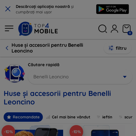
×
Descărcați aplicația noastră
și
cumpărați mai ușor
0
Huse și accesorii pentru Benelli
filtru
Leoncino
Căutare rapidă
Benelli Leoncino
Huse și accesorii pentru Benelli
Leoncino
Recomandate
Cel mai bine vândut
ieftin
scum
-10%
-10%