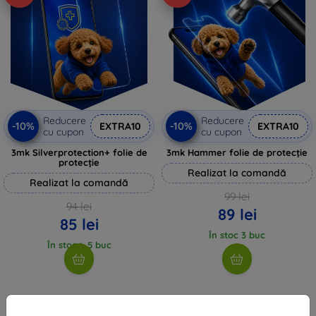
Reducere
Reducere
-10%
-10%
EXTRA10
EXTRA10
cu cupon
cu cupon
3mk Silverprotection+ folie de
3mk Hammer folie de protecție
protecție
Realizat la comandă
Realizat la comandă
99 lei
94 lei
89 lei
85 lei
În stoc 3 buc
În stoc > 5 buc