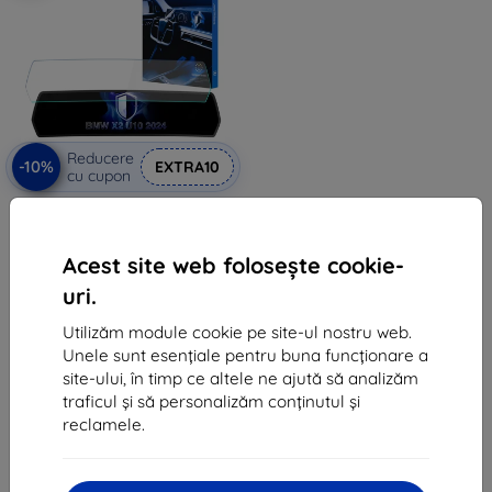
Reducere
-10%
EXTRA10
cu cupon
3mk TechWrap Mată Folie de
Protecție pentru Display Central
BMW X2 U10 2024-
249 lei
Acest site web folosește cookie-
224 lei
uri.
În stoc > 5 buc
Utilizăm module cookie pe site-ul nostru web.
Unele sunt esențiale pentru buna funcționare a
site-ului, în timp ce altele ne ajută să analizăm
traficul și să personalizăm conținutul și
reclamele.
1
-
5
din total
5
.