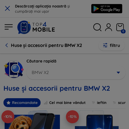
×
Descărcați aplicația noastră
și
cumpărați mai ușor
0
Huse și accesorii pentru BMW X2
filtru
Căutare rapidă
BMW X2
Huse și accesorii pentru BMW X2
Recomandate
Cel mai bine vândut
ieftin
scum
-10%
-10%