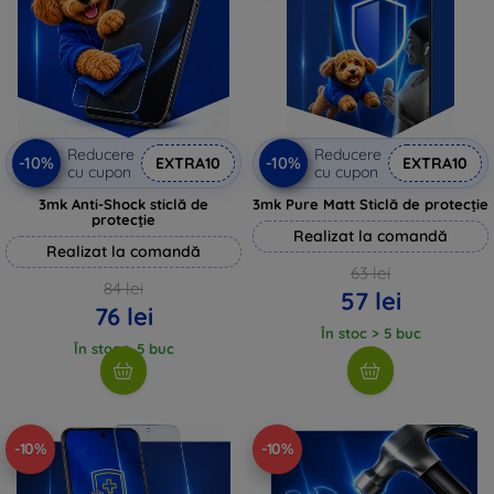
Reducere
Reducere
-10%
-10%
EXTRA10
EXTRA10
cu cupon
cu cupon
3mk Anti-Shock sticlă de
3mk Pure Matt Sticlă de protecție
protecție
Realizat la comandă
Realizat la comandă
63 lei
84 lei
57 lei
76 lei
În stoc > 5 buc
În stoc > 5 buc
-10%
-10%