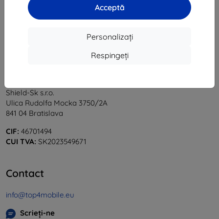
Acceptă
«
1
»
Personalizați
Respingeți
Shield-Sk s.r.o.
Ulica Rudolfa Mocka 3750/2A
841 04 Bratislava
CIF:
46701494
CUI TVA:
SK2023549671
Contact
info@top4mobile.eu
Scrieți-ne