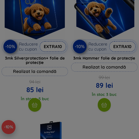
Reducere
Reducere
-10%
-10%
EXTRA10
EXTRA10
cu cupon
cu cupon
3mk Silverprotection+ folie de
3mk Hammer folie de protecție
protecție
Realizat la comandă
Realizat la comandă
99 lei
94 lei
89 lei
85 lei
În stoc 3 buc
În stoc > 5 buc
-10%