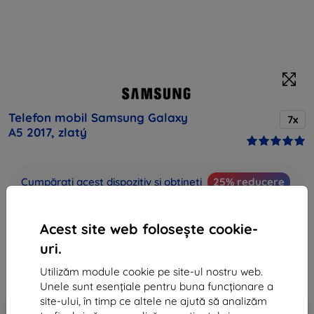
Telefon mobil Samsung Galaxy
7x
A5 2017, zlatý
Cumpărați acest dispozitiv și obțineți
25% reducere
la toate accesoriile pentru acesta!
Acest site web folosește cookie-
Preț final
994 lei
uri.
895 lei
Utilizăm module cookie pe site-ul nostru web.
Unele sunt esențiale pentru buna funcționare a
site-ului, în timp ce altele ne ajută să analizăm
-10%
Reducere cu cupon
EXTRA10
Adaugă în coș