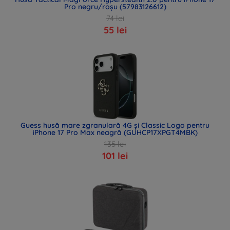
Pro negru/roșu (57983126612)
74 lei
55 lei
Guess husă mare zgranulară 4G și Classic Logo pentru
iPhone 17 Pro Max neagră (GUHCP17XPGT4MBK)
135 lei
101 lei