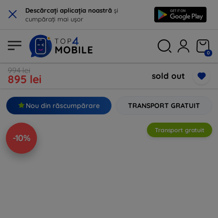
×
Descărcați aplicația noastră
și
cumpărați mai ușor
0
994 lei
sold out
895 lei
Nou din răscumpărare
TRANSPORT GRATUIT
Transport gratuit
-10%