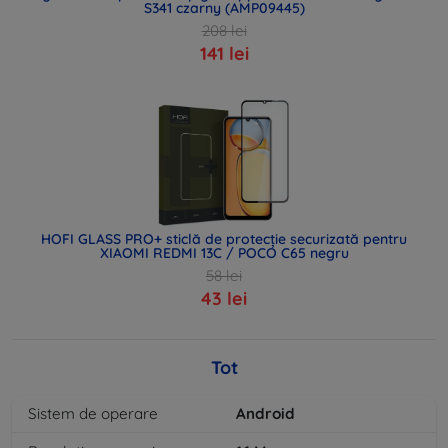
S341 czarny (AMP09445)
208 lei
141 lei
HOFI GLASS PRO+ sticlă de protecție securizată pentru
XIAOMI REDMI 13C / POCO C65 negru
58 lei
43 lei
Tot
Sistem de operare
Android