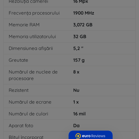
Rezoluția camerei
16
Mpx
Frecvența procesorului
1900
MHz
Memorie RAM
3,072
GB
Memoria utilizatorului
32
GB
Dimensiunea afișării
5,2
"
Greutate
157
g
Numărul de nuclee de
8
x
procesoare
Rezistent
Nu
Numărul de ecrane
1
x
Numărul de culori
16
mil
Aparat foto
Da
Blițul încorporat
Da