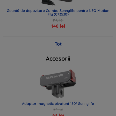
Geantă de depozitare Combo Sunnylife pentru NEO Motion
Fly (073530)
198 lei
148 lei
Tot
Accesorii
Adaptor magnetic pivotant 180° Sunnylife
84 lei
63 lei