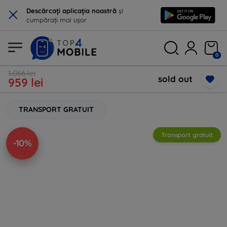
×
Descărcați aplicația noastră
și
cumpărați mai ușor
0
1.066 lei
sold out
959 lei
TRANSPORT GRATUIT
Transport gratuit
-10%