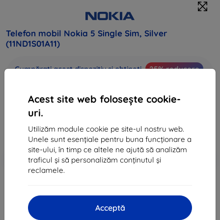
Telefon mobil Nokia 5 Single Sim, Silver
(11ND1S01A11)
Cumpărați acest dispozitiv și obțineți
25% reducere
la toate accesoriile pentru acesta!
Acest site web folosește cookie-
1.066 lei
959 lei
uri.
Utilizăm module cookie pe site-ul nostru web.
Preț fără DPH
793 lei
Unele sunt esențiale pentru buna funcționare a
site-ului, în timp ce altele ne ajută să analizăm
-10%
Reducere cu cupon
EXTRA10
Adaugă în coș
traficul și să personalizăm conținutul și
reclamele.
sold out
Acceptă
sold out