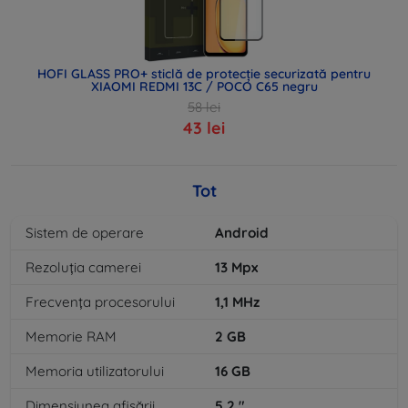
HOFI GLASS PRO+ sticlă de protecție securizată pentru
XIAOMI REDMI 13C / POCO C65 negru
58 lei
43 lei
Tot
Sistem de operare
Android
Rezoluția camerei
13
Mpx
Frecvența procesorului
1,1
MHz
Memorie RAM
2
GB
Memoria utilizatorului
16
GB
Dimensiunea afișării
5,2
"