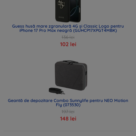
Guess husă mare zgranulară 4G și Classic Logo pentru
iPhone 17 Pro Max neagră (GUHCP17XPGT4MBK)
136 lei
102 lei
Geantă de depozitare Combo Sunnylife pentru NEO Motion
Fly (073530)
197 lei
148 lei