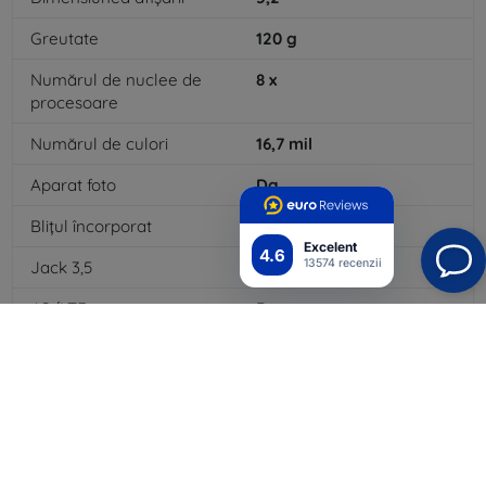
Greutate
120
g
Numărul de nuclee de
8
x
procesoare
Numărul de culori
16,7
mil
Aparat foto
Da
Blițul încorporat
Da
Excelent
4.6
13574 recenzii
Jack 3,5
Da
4G/LTE
Da
Tip baterie
Li-ion
Capacitatea bateriei
3000
mAh
Bluetooth
Da
WiFi
Da