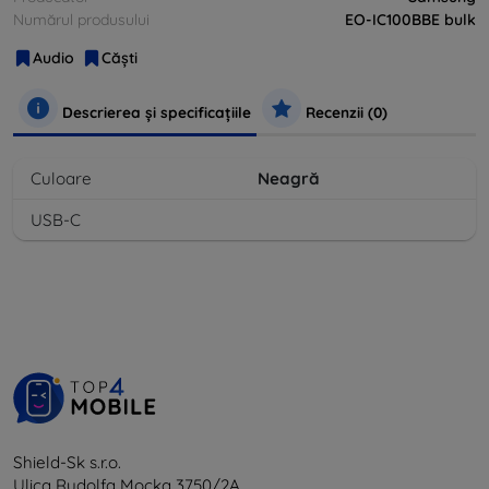
Numărul produsului
EO-IC100BBE bulk
Audio
Căşti
Descrierea și specificațiile
Recenzii (0)
Culoare
Neagră
USB-C
Shield-Sk s.r.o.
Ulica Rudolfa Mocka 3750/2A