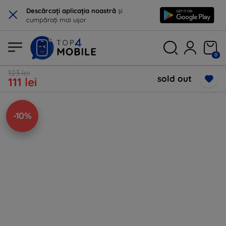
×
Descărcați aplicația noastră
și
cumpărați mai ușor
0
123 lei
sold out
111 lei
-10%