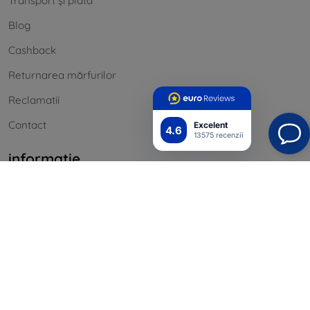
Transport și plată
Blog
Cashback
Returnarea mărfurilor
Reclamatii
Contact
Excelent
4.6
13575 recenzii
informație
Mărcile noastre
Cookie-urile dvs.
Politica de confidențialitate
Procedura de reclamație
Termeni și condiții