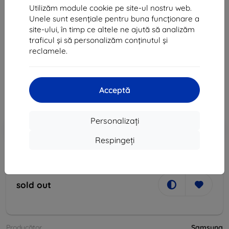
Utilizăm module cookie pe site-ul nostru web.
Unele sunt esențiale pentru buna funcționare a
site-ului, în timp ce altele ne ajută să analizăm
traficul și să personalizăm conținutul și
Căşti Samsung EO-IC100BBE stereo headset bulk
reclamele.
black AKG USB-C (EO-IC100BBE bulk)
123 lei
111 lei
Acceptă
Preț fără DPH
91 lei
Personalizați
-10%
Reducere cu cupon
EXTRA10
Adaugă în coș
Respingeți
sold out
sold out
Producător
Samsung