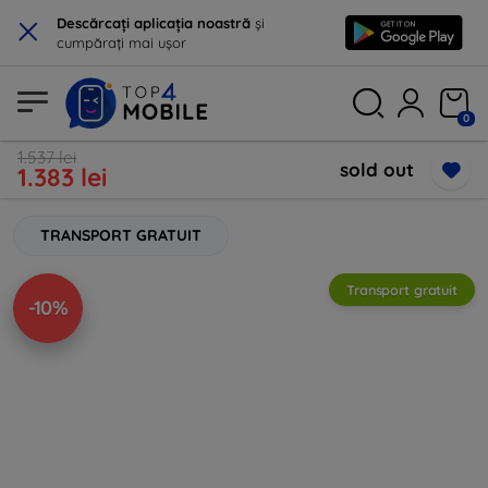
×
Descărcați aplicația noastră
și
cumpărați mai ușor
0
1.537 lei
sold out
1.383 lei
TRANSPORT GRATUIT
Transport gratuit
-10%