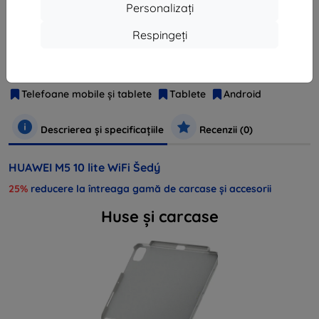
Personalizați
Respingeți
Producător
Huawei
Numărul produsului
53010JBY
EAN
6901443250462
Telefoane mobile și tablete
Tablete
Android
Descrierea și specificațiile
Recenzii (0)
HUAWEI M5 10 lite WiFi Šedý
25%
reducere la întreaga gamă de carcase și accesorii
Huse și carcase