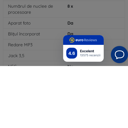
Numărul de nuclee de
8
x
procesoare
Aparat foto
Da
Blițul încorporat
Da
Redare MP3
Da
Excelent
4.6
Jack 3,5
Da
13575 recenzii
NFC
Nu
4G/LTE
Nu
Capacitatea bateriei
6000
mAh
Bluetooth
Da
WiFi
Da
GPS modul
Da