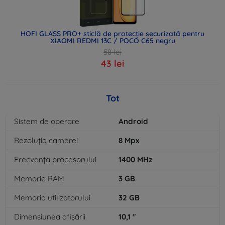
HOFI GLASS PRO+ sticlă de protecție securizată pentru
XIAOMI REDMI 13C / POCO C65 negru
58 lei
43 lei
Tot
Sistem de operare
Android
Rezoluția camerei
8
Mpx
Frecvența procesorului
1400
MHz
Memorie RAM
3
GB
Memoria utilizatorului
32
GB
Dimensiunea afișării
10,1
"