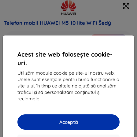
Telefon mobil HUAWEI M5 10 lite WiFi Šedý
Cumpărați acest dispozitiv și obțineți
25% reducere
la toate accesoriile pentru acesta!
Acest site web folosește cookie-
1.537 lei
uri.
1.383 lei
Utilizăm module cookie pe site-ul nostru web.
Unele sunt esențiale pentru buna funcționare a
Preț fără DPH
1.143 lei
site-ului, în timp ce altele ne ajută să analizăm
traficul și să personalizăm conținutul și
-10%
Reducere cu cupon
EXTRA10
Adaugă în coș
reclamele.
sold out
Acceptă
sold out