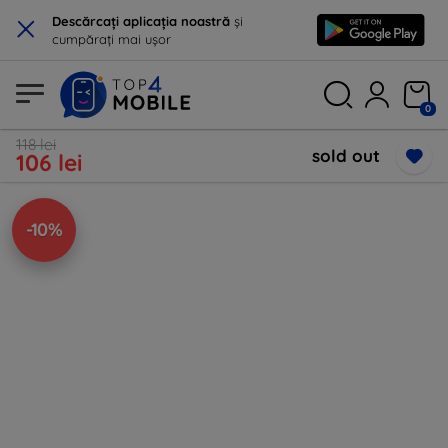
×
Descărcați aplicația noastră
și
cumpărați mai ușor
0
118 lei
sold out
106 lei
-10%