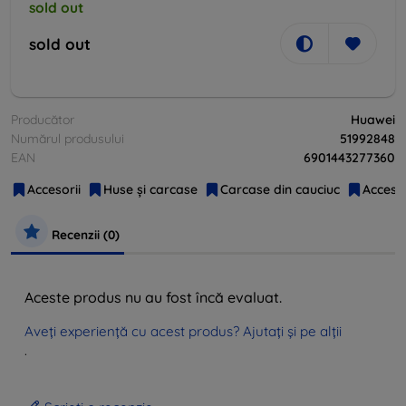
sold out
sold out
Producător
Huawei
Numărul produsului
51992848
EAN
6901443277360
Accesorii
Huse și carcase
Carcase din cauciuc
Accesor
Recenzii (0)
Aceste produs nu au fost încă evaluat.
Aveți experiență cu acest produs? Ajutați și pe alții
.