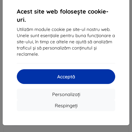
Acest site web folosește cookie-
uri.
Utilizăm module cookie pe site-ul nostru web.
Unele sunt esențiale pentru buna funcționare a
site-ului, în timp ce altele ne ajută să analizăm
traficul și să personalizăm conținutul și
Huse Huawei Silicone Case P30 red 51992848
reclamele.
(51992848)
Potrivit pentru:
Huawei P30
Acceptă
118 lei
106 lei
Personalizați
Preț fără DPH
88 lei
Respingeți
-10%
Reducere cu cupon
EXTRA10
Adaugă în coș