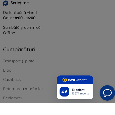
Scrieți-ne
De luni până vineri:
Online
8:00 - 16:00
Sâmbătă și duminică:
Offline
Cumpărături
Transport și plată
Blog
Cashback
Returnarea mărfurilor
Excelent
4.6
13574 recenzii
Reclamatii
Contact