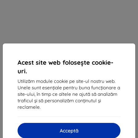
Acest site web folosește cookie-
uri.
Utilizăm module cookie pe site-ul nostru web.
Card de memorie Samsung SDXC 256GB PRO PLUS
Unele sunt esențiale pentru buna funcționare a
+ USB adapter (MB-SD256KB/WW)
site-ului, în timp ce altele ne ajută să analizăm
traficul și să personalizăm conținutul și
Descrierea și specificațiile
reclamele.
224 lei
202 lei
Acceptă
Preț fără DPH
167 lei