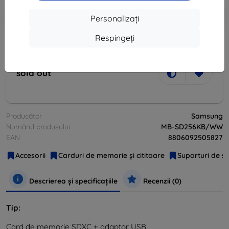
-10%
Reducere cu cupon
EXTRA10
Adaugă în coș
Personalizați
Respingeți
sold out
sold out
Producător
Samsung
Numărul produsului
MB-SD256KB/WW
EAN
8806092505827
Accesorii
Carduri de memorie și cititoare
Suporturi de s
Descrierea și specificațiile
Recenzii (0)
Tip:
Card de memorie SDXC + adaptor USB