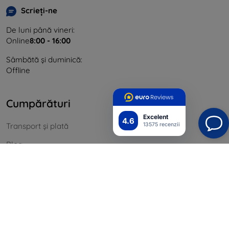
Scrieți-ne
De luni până vineri:
Online
8:00 - 16:00
Sâmbătă și duminică:
Offline
Cumpărături
Excelent
4.6
13575 recenzii
Transport și plată
Blog
Cashback
Returnarea mărfurilor
Reclamatii
Contact