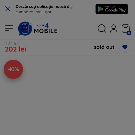
×
Descărcați aplicația noastră
și
cumpărați mai ușor
0
224 lei
sold out
202 lei
-10%