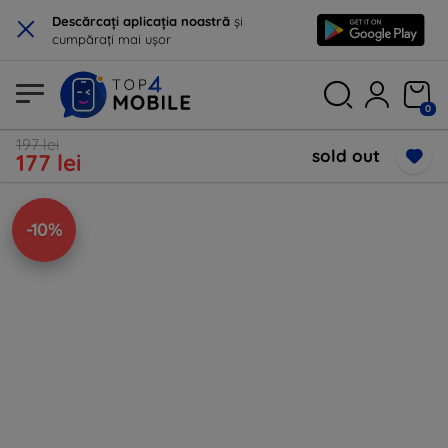
×
Descărcați aplicația noastră
și
cumpărați mai ușor
0
197 lei
sold out
177 lei
-10%