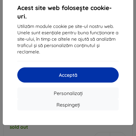
Acest site web folosește cookie-
uri.
Utilizăm module cookie pe site-ul nostru web.
Unele sunt esențiale pentru buna funcționare a
site-ului, în timp ce altele ne ajută să analizăm
Huse SAMSUNG PUZDRO S VIEW PRE GALAXY S7
traficul și să personalizăm conținutul și
(EF-CG930PBEGWW), BLACK
reclamele.
Potrivit pentru:
Samsung Galaxy S7
197 lei
Acceptă
177 lei
Preț fără DPH
146 lei
Personalizați
Respingeți
-10%
Reducere cu cupon
EXTRA10
Adaugă în coș
sold out