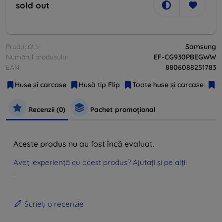
sold out
Producător
Samsung
Numărul produsului
EF-CG930PBEGWW
EAN
8806088251783
Huse și carcase
Husă tip Flip
Toate huse și carcase
L
Recenzii (0)
Pachet promoțional
Aceste produs nu au fost încă evaluat.
Aveți experiență cu acest produs? Ajutați și pe alții
.
Scrieți o recenzie