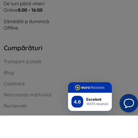
De luni până vineri:
Online
8:00 - 16:00
Sâmbătă și duminică:
Offline
Cumpărături
Transport și plată
Blog
Cashback
Returnarea mărfurilor
Excelent
4.6
13575 recenzii
Reclamatii
Contact
informație