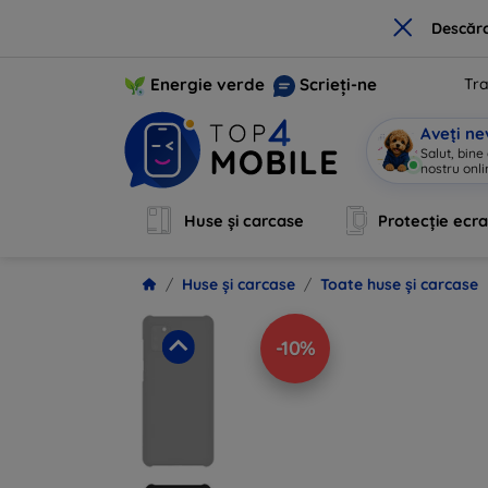
×
Descărc
Energie verde
Scrieți-ne
Tra
Aveți ne
Salut, bine
nostru onli
Huse și carcase
Protecție ecr
Huse și carcase
Toate huse și carcase
-10%