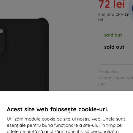
72 lei
Preț fără DPH
59
lei
sold out
sold out
Producător
Numărul produsul
EAN
Accesorii
Hu
Acest site web folosește cookie-uri.
Utilizăm module cookie pe site-ul nostru web. Unele sunt
esențiale pentru buna funcționare a site-ului, în timp ce
altele ne ajută să analizăm traficul și să personalizăm