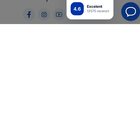
Excelent
4.6
13575 recenzii
ii
A
Top4Mobile.ro
Magazine online