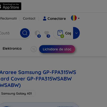
Reclamatii
Contact
Conectare
Coș
0
0
0
Elektronica
Lichidare de stoc
 Araree Samsung GP-FPA315WS
 Hard Cover GP-FPA315WSABW
5WSABW)
Samsung Galaxy A31