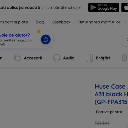
ați aplicația noastră
și cumpărați mai ușor
nsport și plată
Blog
Cashback
Returnarea mărfurilor
voie de ajutor?
 ai venit în magazinul
ne!
|
an
Accesorii
Audio
Brățări
Huse Case
A31 black
(GP-FPA31
Potrivit pentru:
80 lei