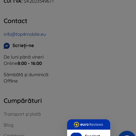
CUI TVA:
SK2023549671
Contact
info@top4mobile.eu
Scrieți-ne
De luni până vineri:
Online
8:00 - 16:00
Sâmbătă și duminică:
Offline
Cumpărături
Transport și plată
Blog
Cashback