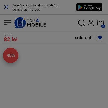
×
Descărcați aplicația noastră
și
cumpărați mai ușor
0
91 lei
sold out
82 lei
-10%