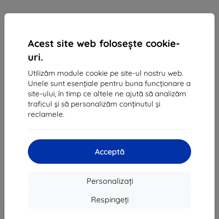
Acest site web folosește cookie-
uri.
Utilizăm module cookie pe site-ul nostru web.
Unele sunt esențiale pentru buna funcționare a
site-ului, în timp ce altele ne ajută să analizăm
Huse Case Samsung EF-KG970CB S10e G970 black
traficul și să personalizăm conținutul și
LED Cover (EF-KG970CBEGWW)
reclamele.
Potrivit pentru:
Samsung Galaxy S10e
Descrierea și specificațiile
Acceptă
91 lei
82 lei
Personalizați
Preț fără DPH
68 lei
Respingeți
-10%
Reducere cu cupon
EXTRA10
Adaugă în coș