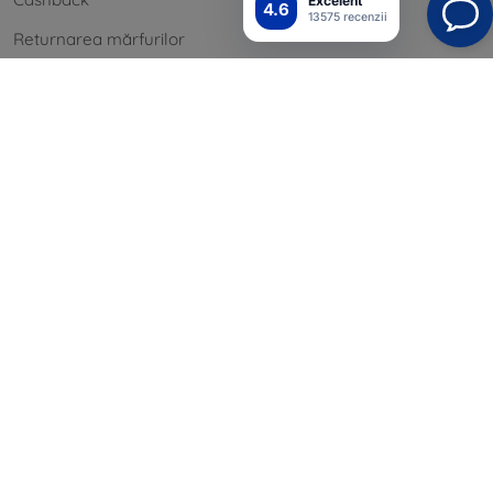
Excelent
4.6
13575 recenzii
Returnarea mărfurilor
Reclamatii
Contact
informație
Mărcile noastre
Cookie-urile dvs.
Politica de confidențialitate
Procedura de reclamație
Termeni și condiții
Blog
Contact