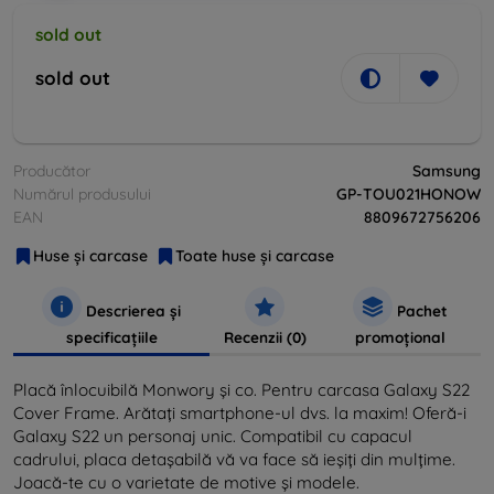
sold out
sold out
Producător
Samsung
Numărul produsului
GP-TOU021HONOW
EAN
8809672756206
Huse și carcase
Toate huse și carcase
Descrierea și
Pachet
specificațiile
Recenzii (0)
promoțional
Placă înlocuibilă Monwory și co. Pentru carcasa Galaxy S22
Cover Frame.
Arătați smartphone-ul dvs. la maxim!
Oferă-i
Galaxy S22 un personaj unic.
Compatibil cu capacul
cadrului, placa detașabilă vă va face să ieșiți din mulțime.
Joacă-te cu o varietate de motive și modele.