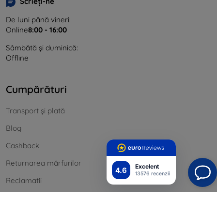
Scrieți-ne
De luni până vineri:
Online
8:00 - 16:00
Sâmbătă și duminică:
Offline
Cumpărături
Transport și plată
Blog
Cashback
Returnarea mărfurilor
Excelent
4.6
13576 recenzii
Reclamatii
Contact