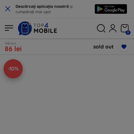
×
Descărcați aplicația noastră
și
cumpărați mai ușor
0
96 lei
sold out
86 lei
-10%