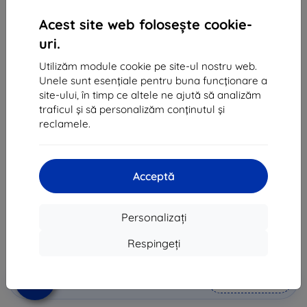
Acest site web folosește cookie-
uri.
Utilizăm module cookie pe site-ul nostru web.
Unele sunt esențiale pentru buna funcționare a
site-ului, în timp ce altele ne ajută să analizăm
Huse Samsung GP-TOU021HONOW for Frame
traficul și să personalizăm conținutul și
Cover for Galaxy S22 Muzik Tiger white (GP-
reclamele.
TOU021HONOW)
Potrivit pentru:
Samsung Galaxy S22
Acceptă
Descrierea și specificațiile
96 lei
86 lei
Personalizați
Respingeți
Preț fără DPH
71 lei
-10%
Reducere cu cupon
EXTRA10
Adaugă în coș