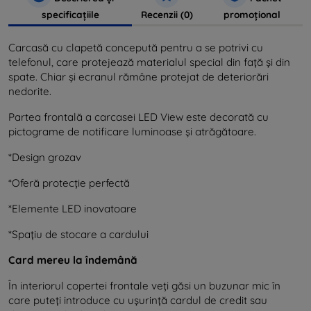
specificațiile
Recenzii (0)
promoțional
Carcasă cu clapetă concepută pentru a se potrivi cu
telefonul, care protejează materialul special din față și din
spate. Chiar și ecranul rămâne protejat de deteriorări
nedorite.
Partea frontală a carcasei LED View este decorată cu
pictograme de notificare luminoase și atrăgătoare.
*Design grozav
*Oferă protecție perfectă
*Elemente LED inovatoare
*Spațiu de stocare a cardului
Card mereu la îndemână
În interiorul copertei frontale veți găsi un buzunar mic în
care puteți introduce cu ușurință cardul de credit sau