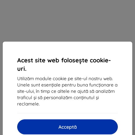
Acest site web folosește cookie-
uri.
Utilizăm module cookie pe site-ul nostru web.
Unele sunt esențiale pentru buna funcționare a
site-ului, în timp ce altele ne ajută să analizăm
traficul și să personalizăm conținutul și
Huse Case Samsung EF-NS906PJ S22+ S906 light
reclamele.
gray LED View Cover (EF-NS906PJEGEE)
Potrivit pentru:
Samsung Galaxy S22+
Acceptă
Descrierea și specificațiile