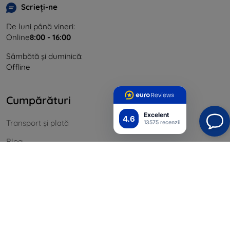
Scrieți-ne
De luni până vineri:
Online
8:00 - 16:00
Sâmbătă și duminică:
Offline
Cumpărături
Excelent
4.6
Transport și plată
13575 recenzii
Blog
Cashback
Returnarea mărfurilor
Reclamatii
Contact