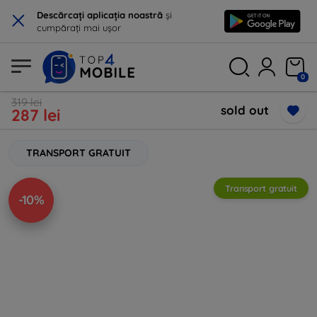
×
Descărcați aplicația noastră
și
cumpărați mai ușor
0
319 lei
sold out
287 lei
TRANSPORT GRATUIT
Transport gratuit
-10%