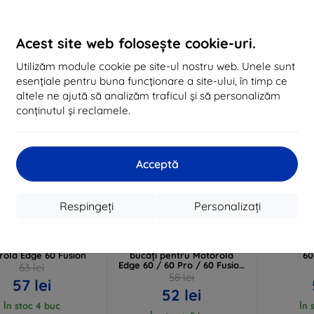
În stoc 4 buc
Acest site web folosește cookie-uri.
-10%
-10%
Utilizăm module cookie pe site-ul nostru web. Unele sunt
esențiale pentru buna funcționare a site-ului, în timp ce
altele ne ajută să analizăm traficul și să personalizăm
conținutul și reclamele.
Acceptă
Reducere
Reducere
Respingeți
Personalizați
%
-10%
-10%
EXTRA10
EXTRA10
cu cupon
cu cupon
c
ie de protecție 3mk
TECH-PROTECT Hydro Gel
Carcasă
rProtection+ pentru
Film Hydro Flex+ set 2
pentru M
rola Edge 60 Fusion
bucăți pentru Motorola
60
Edge 60 / 60 Pro / 60 Fusion
63 lei
transparent (5906302352791)
58 lei
57 lei
52 lei
În stoc 4 buc
În 