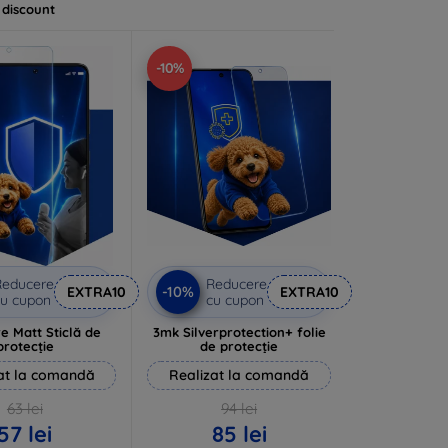
 discount
-10%
Reducere
Reducere
-10%
EXTRA10
EXTRA10
u cupon
cu cupon
e Matt Sticlă de
3mk Silverprotection+ folie
protecție
de protecție
at la comandă
Realizat la comandă
63 lei
94 lei
57 lei
85 lei