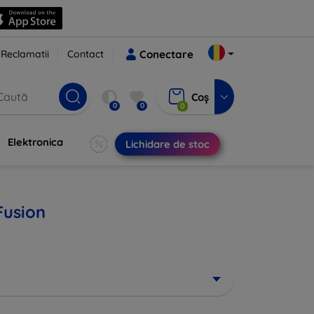
Reclamatii
Contact
Conectare
Coș
0
0
0
Elektronica
Lichidare de stoc
Fusion