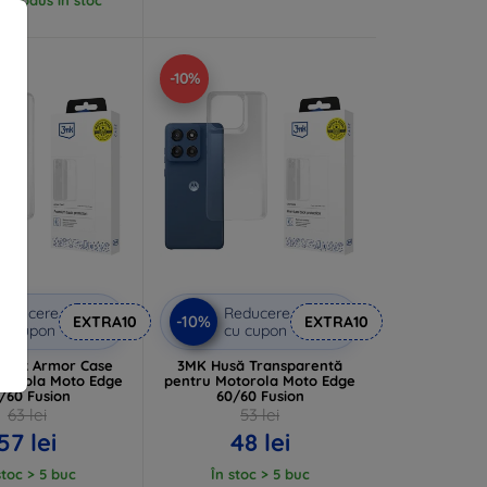
-10%
Reducere
Reducere
-10%
EXTRA10
EXTRA10
u cupon
cu cupon
 3mk Armor Case
3MK Husă Transparentă
otorola Moto Edge
pentru Motorola Moto Edge
/60 Fusion
60/60 Fusion
63 lei
53 lei
57 lei
48 lei
stoc > 5 buc
În stoc > 5 buc