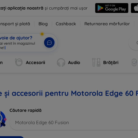
ați aplicația noastră
și cumpărați mai ușor
nsport și plată
Blog
Cashback
Returnarea mărfurilor
voie de ajutor?
 ai venit în magazinul
ne!
|
an
Accesorii
Audio
Brățări
 și accesorii pentru Motorola Edge 60 
Căutare rapidă
Motorola Edge 60 Fusion