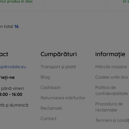
imul produs în stoc
În 
n total
16
.
act
Cumpărături
informație
op4mobile.eu
Transport și plată
Mărcile noastre
Blog
Cookie-urile dvs.
rieți-ne
Cashback
Politica de
 până vineri:
confidențialitate
8:00 - 16:00
Returnarea mărfurilor
Procedura de
ă și duminică:
Reclamatii
reclamație
Contact
Termeni și condiț