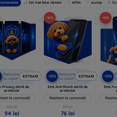
comandate
Cel mai bine vândut
ieftin
scump
Cu
-10%
-10%
Reducere
Reducere
%
-10%
-10%
EXTRA10
EXTRA10
cu cupon
cu cupon
c
 Privacy sticlă de
3mk Anti-Shock sticlă de
3mk Pur
protecție
protecție
lizat la comandă
Realizat la comandă
Realiz
104 lei
84 lei
94 lei
76 lei