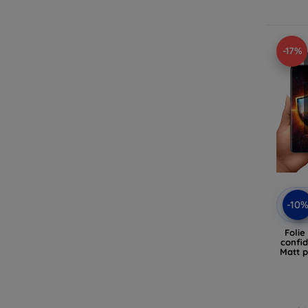
-17%
-10
Folie
confid
Matt 