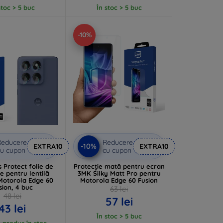
stoc > 5 buc
În stoc > 5 buc
-10%
Reducere
Reducere
-10%
EXTRA10
EXTRA10
u cupon
cu cupon
 Protect folie de
Protecție mată pentru ecran
ie pentru lentilă
3MK Silky Matt Pro pentru
otorola Edge 60
Motorola Edge 60 Fusion
sion, 4 buc
63 lei
48 lei
57 lei
43 lei
În stoc > 5 buc
 produs în stoc