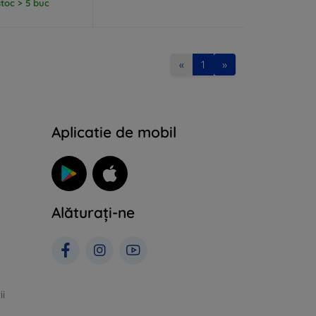
stoc > 5 buc
«
1
»
Aplicatie de mobil
Alăturați-ne
ii