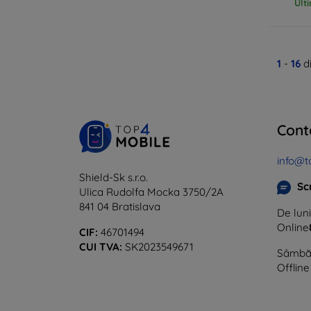
Ult
1
-
16
di
Cont
info@t
Shield-Sk s.r.o.
Sc
Ulica Rudolfa Mocka 3750/2A
841 04 Bratislava
De luni
Online
CIF:
46701494
CUI TVA:
SK2023549671
Sâmbăt
Offline