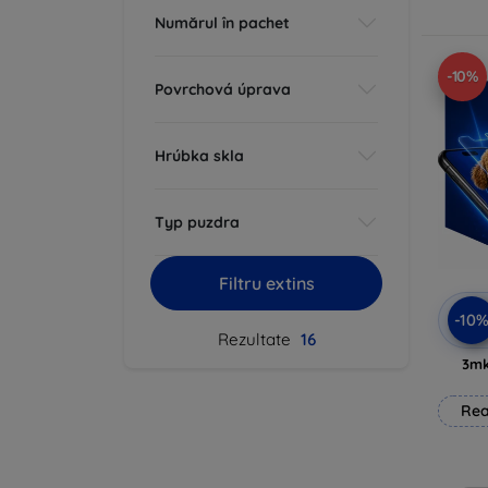
Numărul în pachet
-10%
Povrchová úprava
Hrúbka skla
Typ puzdra
Filtru extins
-10
Rezultate
16
3mk
Rea