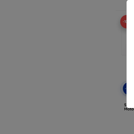
-10%
-10
Fol
Silve
Moto