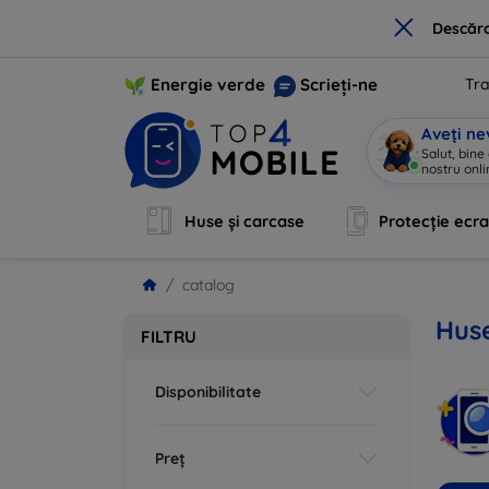
×
Descărc
Energie verde
Scrieți-ne
Tra
Aveți ne
Salut, bine
nostru onli
Huse și carcase
Protecție ecr
catalog
Huse
FILTRU
Disponibilitate
Preț