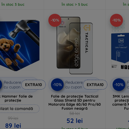
În stoc 3 buc
În stoc > 5 buc
În 
-10%
-10%
Reducere
Reducere
%
-10%
-10%
EXTRA10
EXTRA10
cu cupon
cu cupon
c
 Hammer folie de
Folie de protecție Tactical
3MK Lens
protecție
Glass Shield 5D pentru
protecț
Motorola Edge 60/60 Pro/60
cameră M
lizat la comandă
Fusion neagră
Fu
58 lei
99 lei
52 lei
89 lei
În stoc > 5 buc
Ultimul