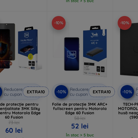
În stoc > 5 buc
-10%
-10%
Reducere
Reducere
%
-10%
-10%
EXTRA10
EXTRA10
cu cupon
cu cupon
c
 de protecție pentru
Folie de protecție 3MK ARC+
TECH-P
ențialitate 3MK Silky
fullscreen pentru Motorola
MOTOROLA
pentru Motorola Edge
Edge 60 Fusion
husă neag
60 Fusion
(59
58 lei
73 lei
52 lei
60 lei
În stoc > 5 buc