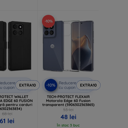
-10%
Reducere
Reducere
-10%
EXTRA10
EXTRA10
u cupon
cu cupon
ROTECT WALLET
TECH-PROTECT FLEXAIR
 EDGE 60 FUSION
Motorola Edge 60 Fusion
ră pentru carduri
transparent (5906302363865)
06302363834)
53 lei
68 lei
48 lei
61 lei
În stoc 3 buc