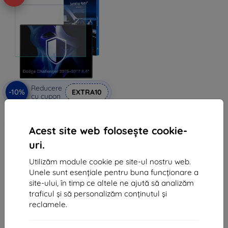
Reducere
-10%
EXTRA10
cu cupon
3mk TechWrap Mată Folie de
Protecție pentru Display Central
Dodge Challenger 2015–2017 8,4"
Acest site web folosește cookie-
167 lei
uri.
150 lei
Utilizăm module cookie pe site-ul nostru web.
În stoc > 5 buc
Unele sunt esențiale pentru buna funcționare a
site-ului, în timp ce altele ne ajută să analizăm
traficul și să personalizăm conținutul și
reclamele.