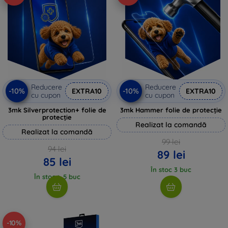
Reducere
Reducere
-10%
-10%
EXTRA10
EXTRA10
cu cupon
cu cupon
3mk Silverprotection+ folie de
3mk Hammer folie de protecție
protecție
Realizat la comandă
Realizat la comandă
99 lei
94 lei
89 lei
85 lei
În stoc 3 buc
În stoc > 5 buc
-10%