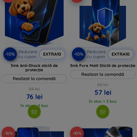
Reducere
Reducere
-10%
-10%
EXTRA10
EXTRA10
cu cupon
cu cupon
3mk Anti-Shock sticlă de
3mk Pure Matt Sticlă de protecție
protecție
Realizat la comandă
Realizat la comandă
63 lei
84 lei
57 lei
76 lei
În stoc > 5 buc
În stoc > 5 buc
-10%
-10%