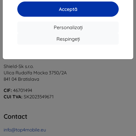
1
-
5
din total
5
.
Acceptă
«
1
»
Personalizați
Respingeți
Shield-Sk s.r.o.
Ulica Rudolfa Mocka 3750/2A
841 04 Bratislava
CIF:
46701494
CUI TVA:
SK2023549671
Contact
info@top4mobile.eu