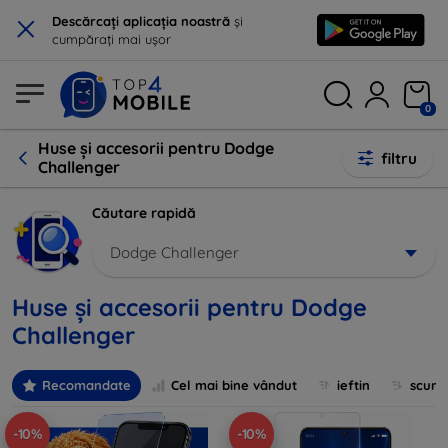
×
Descărcați aplicația noastră
și
cumpărați mai ușor
0
Huse și accesorii pentru Dodge
filtru
Challenger
Căutare rapidă
Dodge Challenger
Huse și accesorii pentru Dodge
Challenger
Recomandate
Cel mai bine vândut
ieftin
scum
-10%
-10%